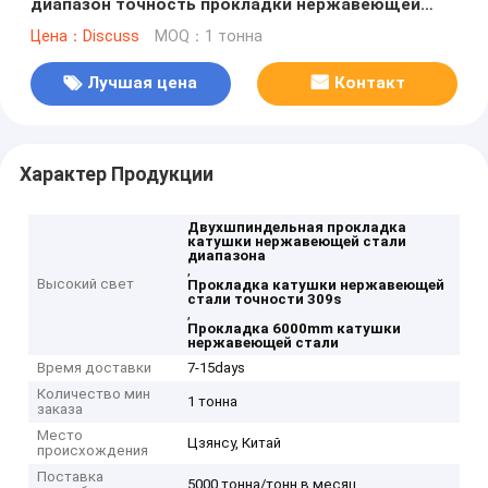
диапазон точность прокладки нержавеющей
стали отполировала 201 304 309s 310s 316
Цена：Discuss
MOQ：1 тонна
Лучшая цена
Контакт
Характер Продукции
Двухшпиндельная прокладка
катушки нержавеющей стали
диапазона
,
Высокий свет
Прокладка катушки нержавеющей
стали точности 309s
,
Прокладка 6000mm катушки
нержавеющей стали
Время доставки
7-15days
Количество мин
1 тонна
заказа
Место
Цзянсу, Китай
происхождения
Поставка
5000 тонна/тонн в месяц