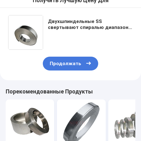
Получить Лучшую Цену Для
Двухшпиндельные SS
свертывают спиралью диапазон
точность прокладки
нержавеющей стали
отполировала 201 304 309s 310s
316
Продолжать
Порекомендованные Продукты