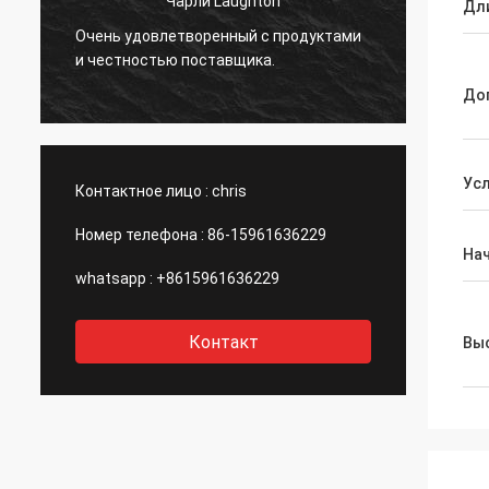
Чарли Laughton
Дл
Вивиа
Очень удовлетворенный с продуктами
быстр
и честностью поставщика.
клиен
.
специ
До
даже 
порек
компа
Ус
Контактное лицо :
chris
Номер телефона :
86-15961636229
На
whatsapp :
+8615961636229
Контакт
Выс