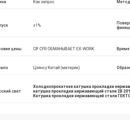
ина
Как запрос
Мето
н убеждалось что я имело супер
Мы гордо для того что
ый оборот заказанн срочный. Как
удовлетворяем товары
т повторения она знала наши
приказали и это наш за
фические требования к продукта
Повер
пуск
±1%
финиш
без меня спрашивая. Тщательно
омендуйте общаться с ей и этой
нией.
ловие цены
CIF CFR ОБМАНЫВАЕТ EX-WORK
Время
чало
Цзянсу Китай (материк)
Образ
Холоднопрокатная катушка прокладки нержа
окий свет
катушка прокладки нержавеющей стали 2B 20
Катушка прокладки нержавеющей стали ГЕКТ