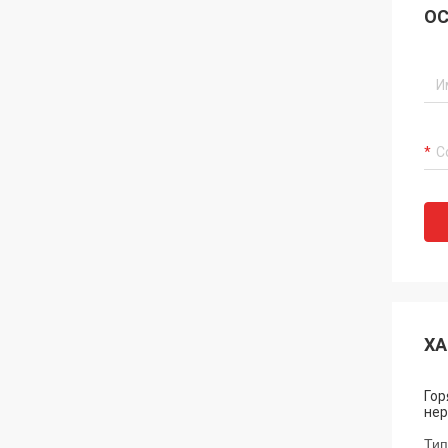
ОС
ХА
Гор
не
Тип