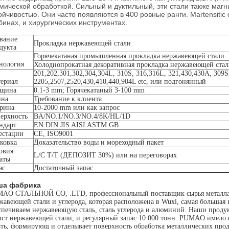
мической обработкой. Сильный и дуктильный, эти стали также маг
ойчивостью. Они часто появляются в 400 ровные ранги. Martensitic
бинах, и хирургических инструментах.
вание
Прокладка нержавеющей стали
дукта
Горячекатаная промышленная прокладка нержавеющей стали
нология
Холоднопрокатная декоративная прокладка нержавеющей ста
201,202,301,302,304,304L, 310S, 316,316L, 321,430,430A, 309S
ериал
2205,2507,2520,430,410,440,904L etc, или подгонянный
лщина
0.1-3 mm; Горячекатаный 3-100 mm
ина
Требование к клиента
рина
10-2000 mm или как запрос
ерхность
BA/NO.1/NO.3/NO.4/8K/HL/1D
ндарт
EN DIN JIS AISI ASTM GB
естации
CE, ISO9001
ковка
Доказательство воды и мореходный пакет
овия
L/C T/T (ДЕПОЗИТ 30%) или на переговорах
аты
ас
Достаточный запас
ша фабрика
AO СТАЛЬНОЙ CO, .LTD, профессиональный поставщик сырья металла. М
жавеющей стали и углерода, которая расположена в Wuxi, самая большая
спечиваем нержавеющую сталь, сталь углерода и алюминий. Наши проду
ист нержавеющей стали, и регулярный запас 10 000 тонн. PUMAO имело 
ать, формирующ и отделывает поверхность обработка металлических пр