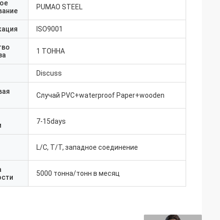
ое
PUMAO STEEL
вание
кация
ISO9001
тво
1 ТОННА
за
Discuss
вая
Случай PVC+waterproof Paper+wooden
7-15days
и
L/C, T/T, западное соединение
а
5000 тонна/тонн в месяц
ости