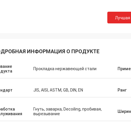
Лучшая
ДРОБНАЯ ИНФОРМАЦИЯ О ПРОДУКТЕ
звание
Прокладка нержавеющей стали
Приме
одукта
андарт
JIS, AISI, ASTM, GB, DIN, EN
Ранг
работка
Гнуть, заварка, Decoiling, пробивая,
Ширин
служивания
вырезывание
Hovig Аллан
Марк Ga