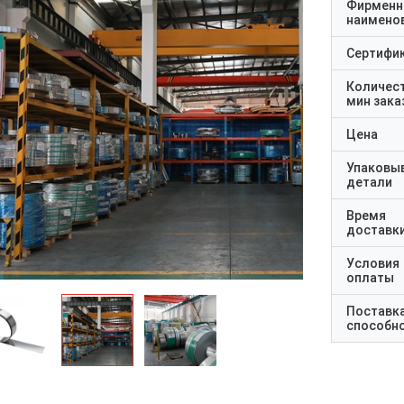
Фирменн
наимено
Сертифи
Количес
мин зака
Цена
Упаковы
детали
Время
доставк
Условия
оплаты
Поставк
способн