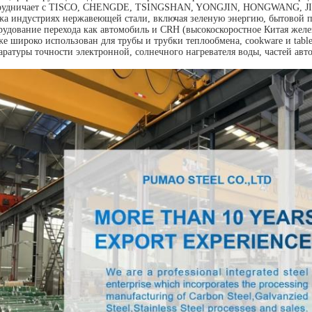
рудничает с TISCO, CHENGDE, TSINGSHAN, YONGJIN, HONGWANG, JISC
жа индустриях нержавеющей стали, включая зеленую энергию, бытовой пр
рудование перехода как автомобиль и CRH (высокоскоростное Китая желе
же широко использован для трубы и трубки теплообмена, cookware и table
аратуры точности электронной, солнечного нагревателя воды, частей авто