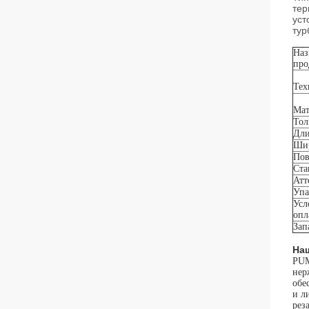
тер
уст
тур
Наз
про
Тех
Мат
То
Дл
Ши
Пов
Ста
Атт
Упа
Усл
опл
Зап
На
PUM
нер
обе
и л
рез