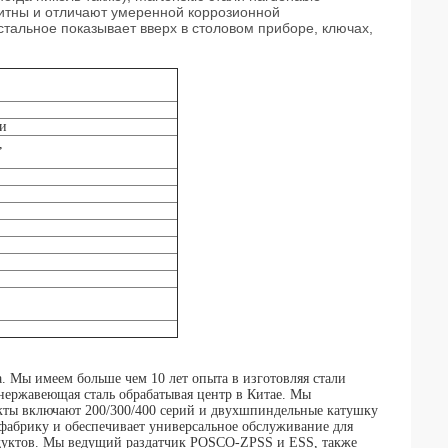
нитны и отличают умеренной коррозионной
 стальное показывает вверх в столовом приборе, ключах,
ли
,
ы имеем больше чем 10 лет опыта в изготовляя стали
 нержавеющая сталь обрабатывая центр в Китае. Мы
кты включают 200/300/400 серий и двухшпиндельные катушку
фабрику и обеспечивает универсальное обслуживание для
одуктов. Мы ведущий раздатчик POSCO-ZPSS и ESS, также