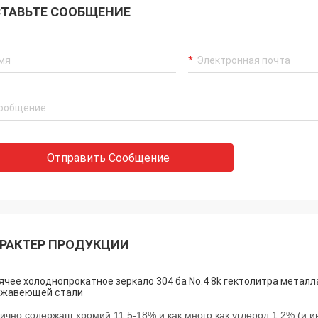
ТАВЬТЕ СООБЩЕНИЕ
Отправить Сообщение
РАКТЕР ПРОДУКЦИИ
ячее холоднопрокатное зеркало 304 ба No.4 8k гектолитра металл
ржавеющей стали
ично содержащ хромий 11.5-18% и как много как углерод 1,2% (и ино