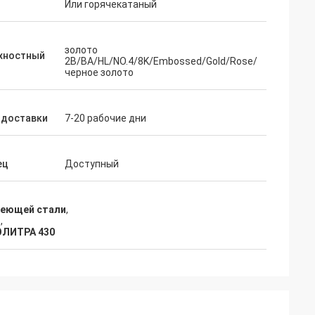
д
Или горячекатаный
бы сказать нас
 чего мы
каз второго раза.
золото
хностный
2B/BA/HL/NO.4/8K/Embossed/Gold/Rose/
черное золото
 доставки
7-20 рабочие дни
ец
Доступный
веющей стали
,
1
,
ОЛИТРА 430