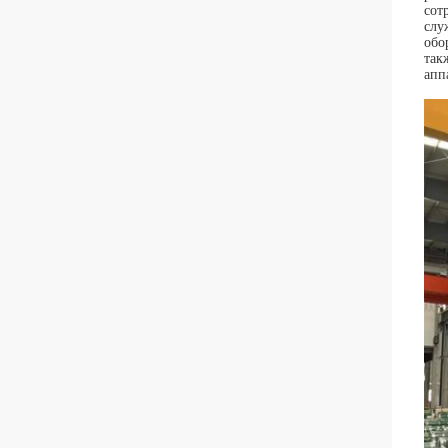
сот
слу
обо
так
апп