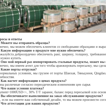
росы и ответы
 Можете вы отправить образцы?
онечно, мы можем обеспечить клиентов со свободными образцами и выра
 Какую информацию о продукте мне нужно обеспечить?
ожалуйста добросердечно обеспечить ранг, ширину, толщину, требовани
 нужно купить.
 Оно мой первый раз импортировать стальные продукты, может вы 
онечно, мы имеем агент для того чтобы аранжировать пересылку, мы сдела
 Какие порты отгрузки?
 нормальных условиях, мы грузим от порты Шанхая, Тяньцзиня, Qingda
ребностям.
 Как насчет информации о ценах продукта?
ены различные согласно периодическим изменениям цен сырья.
 Что ваши условия платежа?
ayment=1000USD<>, 30% T/T заранее, баланс перед пересылкой или осно
 Вы обеспечиваете выполненное на заказ обслуживание продуктов?
а, если вы имеете ваш собственный дизайн, то мы можем произвести со
 Что аттестации для ваших продуктов?