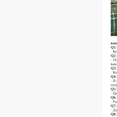
воп
Q1:
: К
Q2:
: П
вам
Q3:
: К
Q4:
: В
пот
Q5:
: Ц
Q6:
: P
Q7:
: Д
Q8: