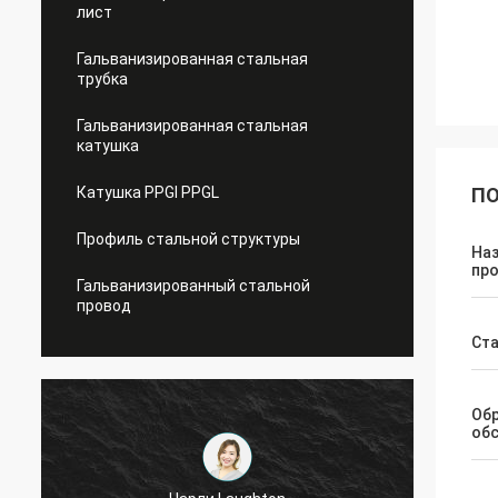
лист
Гальванизированная стальная
трубка
Гальванизированная стальная
катушка
Катушка PPGI PPGL
ПО
Профиль стальной структуры
На
пр
Гальванизированный стальной
провод
Ст
Об
об