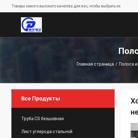
Товары самого высокого качества для вас, чтобы выбрать из
Поло
Главная страница
/
Полоса 
Все Продукты
Х
н
Труба CS безшовная
Лист углерода стальной