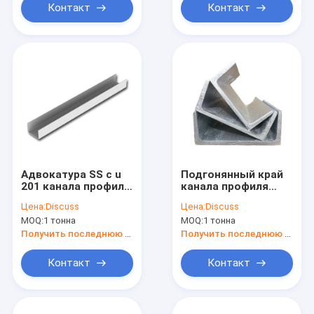
Контакт
Контакт
Адвокатура SS c u
Подгонянный край
201 канала профиля
канала профиля
нержавеющей
нержавеющей
Цена:
Discuss
Цена:
Discuss
стали штранг-
стали u
MOQ:
1 тонна
MOQ:
1 тонна
прессования
уравновешивает
декоративная 304
304 316 430 200*100
Получить последнюю цену
Получить последнюю цену
316 9mm
Контакт
Контакт