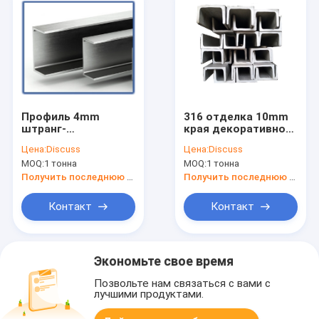
Профиль 4mm
316 отделка 10mm
штранг-
края декоративного
прессования
профиля Unistrut u
Цена:
Discuss
Цена:
Discuss
нержавеющей
нержавеющей
MOQ:
1 тонна
MOQ:
1 тонна
стали формы u
стали 304 каналов
отделка 304
Получить последнюю цену
Получить последнюю цену
металлов
кафельная
Контакт
Контакт
Экономьте свое время
Позвольте нам связаться с вами с
лучшими продуктами.