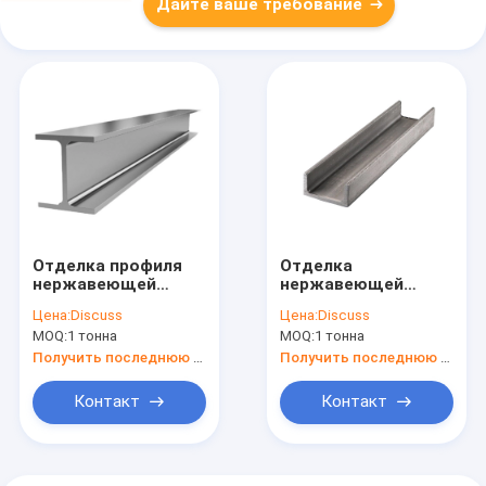
Дайте ваше требование
Отделка профиля
Отделка
нержавеющей
нержавеющей
стали u направляет
стали профиля u
Цена:
Discuss
Цена:
Discuss
201 304 316 316l
направляет 201 304
MOQ:
1 тонна
MOQ:
1 тонна
10mm
316 316l 10mm
Получить последнюю цену
Получить последнюю цену
Контакт
Контакт