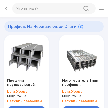
Профиль Из Нержавеющей Стали
(8)
Профили
Изготовитель 1mm
нержавеющей
профиль
стали 321 х к
нержавеющей
Цена:
Discuss
Цена:
Discuss
взрывая штангу
стали Адвокатуры
MOQ:
1 тонна
MOQ:
1 тонна
6мм декоративную
канала 201 304 316l
T c u
Получить последнюю цену
Получить последнюю цену