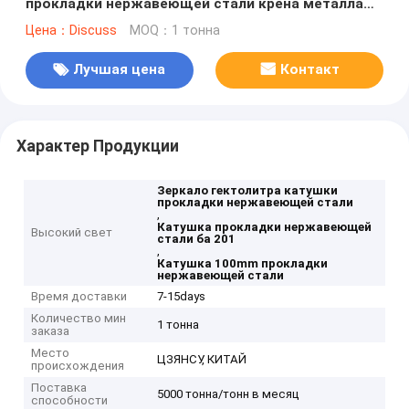
прокладки нержавеющей стали крена металла
301 304 201 100mm
Цена：Discuss
MOQ：1 тонна
Лучшая цена
Контакт
Характер Продукции
Зеркало гектолитра катушки
прокладки нержавеющей стали
,
Катушка прокладки нержавеющей
Высокий свет
стали ба 201
,
Катушка 100mm прокладки
нержавеющей стали
Время доставки
7-15days
Количество мин
1 тонна
заказа
Место
ЦЗЯНСУ, КИТАЙ
происхождения
Поставка
5000 тонна/тонн в месяц
способности