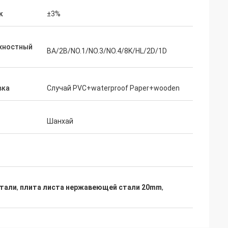
бы сказать нас
к
±3%
 чего мы
каз второго раза.
хностный
BA/2B/NO.1/NO.3/NO.4/8K/HL/2D/1D
вка
Случай PVC+waterproof Paper+wooden
Шанхай
стали
,
плита листа нержавеющей стали 20mm
,