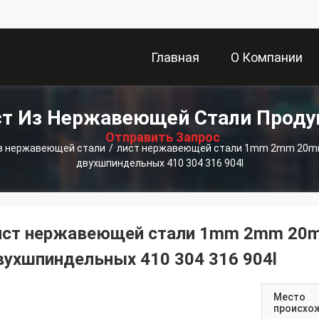
Главная
О Компании
描
т Из Нержавеющей Стали Прод
Страница
述
Отправить Запрос
из нержавеющей стали
/
лист нержавеющей стали 1mm 2mm 20mm
двухшпиндельных 410 304 316 904l
ист нержавеющей стали 1mm 2mm 20m
вухшпиндельных 410 304 316 904l
Место
происхо