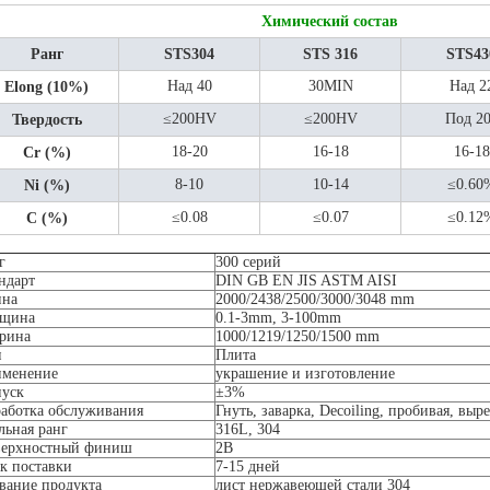
Химический состав
Ранг
STS304
STS 316
STS43
Над 40
30MIN
Над 2
Elong (10%)
≤200HV
≤200HV
Под 2
Твердость
18-20
16-18
16-18
Cr (%)
8-10
10-14
≤0.60
Ni (%)
≤0.08
≤0.07
≤0.12
C (%)
г
300 серий
ндарт
DIN GB EN JIS ASTM AISI
ина
2000/2438/2500/3000/3048 mm
лщина
0.1-3mm, 3-100mm
рина
1000/1219/1250/1500 mm
п
Плита
менение
украшение и изготовление
уск
±3%
аботка обслуживания
Гнуть, заварка, Decoiling, пробивая, выр
льная ранг
316L, 304
ерхностный финиш
2B
к поставки
7-15 дней
вание продукта
лист нержавеющей стали 304