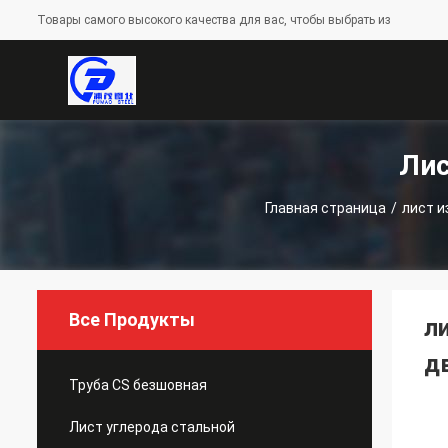
Товары самого высокого качества для вас, чтобы выбрать из
Лис
Главная страница
/
лист 
Все Продукты
л
д
Труба CS безшовная
Лист углерода стальной