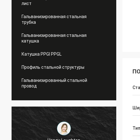
лист
Гальванизированная стальная
трубка
Гальванизированная стальная
катушка
Катушка PPGI PPGL
Профиль стальной структуры
ПО
Гальванизированный стальной
провод
Ст
Ши
Ти