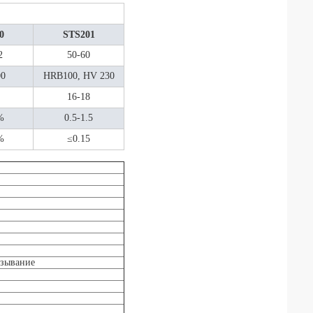
0
STS201
2
50-60
00
HRB100, HV 230
16-18
%
0.5-1.5
%
≤0.15
езывание