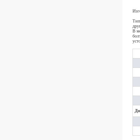
Изг
Тип
дру
В м
бол
уст
До