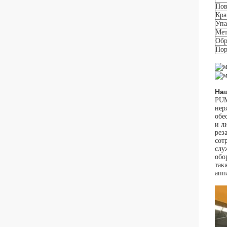
Пов
Кра
Упа
Мет
Обр
Пор
На
PUM
нер
обе
и л
рез
сот
слу
обо
так
апп