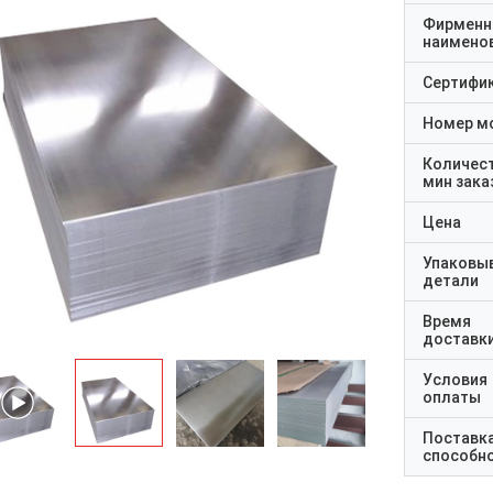
Фирменн
наимено
Сертифи
Номер м
Количес
мин зака
Цена
Упаковы
детали
Время
доставк
Условия
оплаты
Поставк
способн