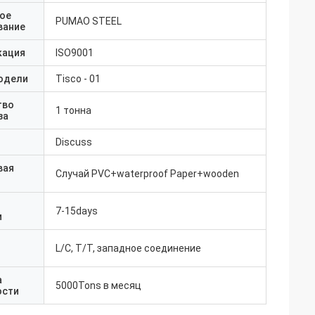
ое
PUMAO STEEL
вание
кация
ISO9001
одели
Tisco - 01
тво
1 тонна
за
Discuss
вая
Случай PVC+waterproof Paper+wooden
7-15days
и
L/C, T/T, западное соединение
а
5000Tons в месяц
ости