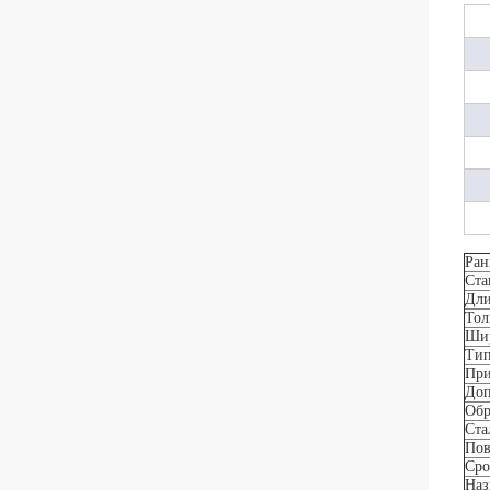
Ран
Ста
Дл
То
Ши
Ти
При
Доп
Обр
Ста
Пов
Сро
Наз