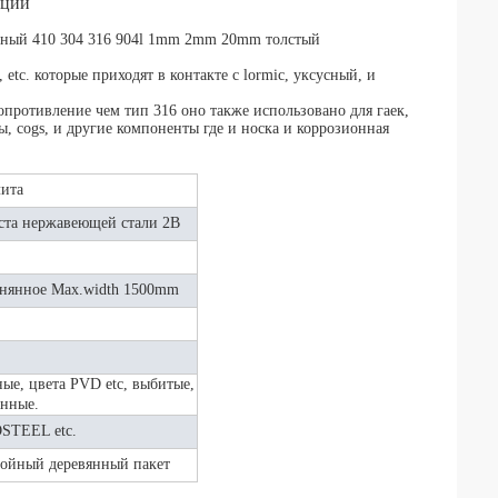
кции
ьный 410 304 316 904l 1mm 2mm 20mm толстый
etc. которые приходят в контакте с lormic, уксусный, и
противление чем тип 316 оно также использовано для гаек,
ы, cogs, и другие компоненты где и носка и коррозионная
ита
иста нержавеющей стали 2B
нянное Max.width 1500mm
ные, цвета PVD etc, выбитые,
анные.
STEEL etc.
тойный деревянный пакет