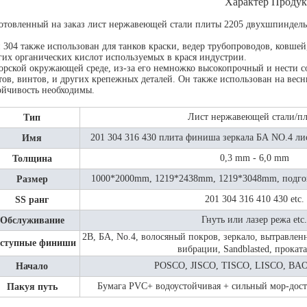
Характер Проду
отовленный на заказ лист нержавеющей стали плиты 2205 двухшпиндел
 304 также использован для танков краски, ведер трубопроводов, ковшей, 
гих органических кислот используемых в крася индустрии.
орской окружающей среде, из-за его немножко высокопрочный и нести со
тов, винтов, и других крепежных деталей. Он также использован на весн
ойчивость необходимы.
Лист нержавеющей стали/пл
Тип
201 304 316 430 плита финиша зеркала БА NO.4 л
Имя
0,3 mm - 6,0 mm
Толщина
1000*2000mm, 1219*2438mm, 1219*3048mm, подго
Размер
201 304 316 410 430 etc.
SS ранг
Гнуть или лазер режа etc.
Обслуживание
2B, БА, No.4, волосяный покров, зеркало, вытравлен
ступные финиши
вибрации, Sandblasted, прокат
POSCO, JISCO, TISCO, LISCO, BAO
Начало
Бумага PVC+ водоустойчивая + сильный мор-дос
Пакуя путь