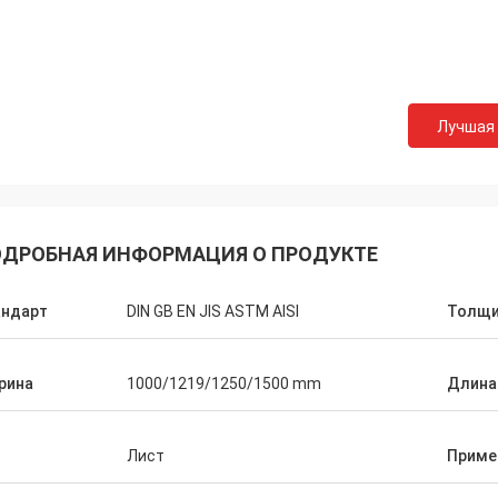
Лучшая
ДРОБНАЯ ИНФОРМАЦИЯ О ПРОДУКТЕ
андарт
DIN GB EN JIS ASTM AISI
Толщи
рина
1000/1219/1250/1500 mm
Длина
п
Лист
Приме
Hovig Аллан
Марк Ga