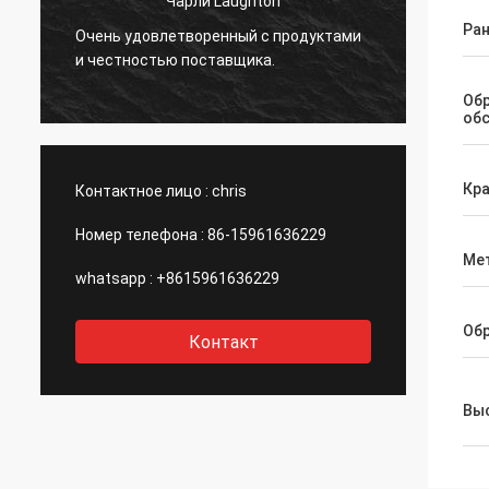
Чарли Laughton
Вивиа
Ран
Очень удовлетворенный с продуктами
быстр
и честностью поставщика.
клиен
.
специ
Об
даже 
об
порек
компа
Кр
Контактное лицо :
chris
Номер телефона :
86-15961636229
Ме
whatsapp :
+8615961636229
Об
Контакт
Выс