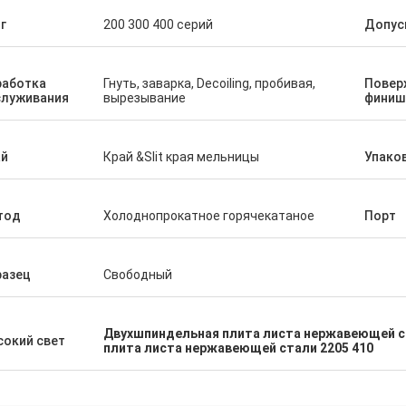
н убеждалось что я имело супер
Мы гордо для того что
г
200 300 400 серий
Допус
ый оборот заказанн срочный. Как
удовлетворяем товары
т повторения она знала наши
приказали и это наш за
фические требования к продукта
работка
Гнуть, заварка, Decoiling, пробивая,
Повер
без меня спрашивая. Тщательно
служивания
вырезывание
финиш
омендуйте общаться с ей и этой
нией.
ай
Край &Slit края мельницы
Упако
тод
Холоднопрокатное горячекатаное
Порт
разец
Свободный
Двухшпиндельная плита листа нержавеющей 
окий свет
плита листа нержавеющей стали 2205 410