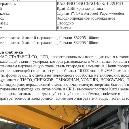
ерхность
BA/2B/NO.1/NO.3/NO.4/8K/HL/2D/1D
й
Край &Slit края мельницы
ковка
Случай PVC+waterproof Paper+wooden
од
Холоднопрокатное горячекатаное
азец
Свободно
т
Шанхай
ша фабрика
AO СТАЛЬНОЙ CO, .LTD, профессиональный поставщик сырья металла. М
жавеющей стали и углерода, которая расположена в Wuxi, самая большая
спечиваем нержавеющую сталь, сталь углерода и алюминий. Наши проду
ист нержавеющей стали, и регулярный запас 10 000 тонн. PUMAO имело 
ать, формирующ и отделывает поверхность обработка металлических пр
рудничает с TISCO, CHENGDE, TSINGSHAN, YONGJIN, HONGWANG, JISC
жа индустриях нержавеющей стали, включая зеленую энергию, бытовой пр
рудование перехода как автомобиль и CRH (высокоскоростное Китая желе
же широко использован для трубы и трубки теплообмена, cookware и table
аратуры точности электронной, солнечного нагревателя воды, частей авто