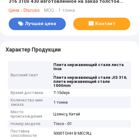
316 310s 430 изготовленное на заказ толстое
1000mm
Цена：Discuss
MOQ：1 тонна
Лучшая цена
Контакт
Характер Продукции
Плита нержавеющей стали листа
Inox
,
Высокий свет
,
Плита нержавеющей стали JIS 316
плита нержавеющей стали
1000mm
Время доставки
7-15days
Количество мин
1 тонна
заказа
Место
Цзянсу, Китай
происхождения
Номер модели
Tisco - 01
Поставка
5000ТОНН В МЕСЯЦ
способности