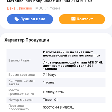
металла Inox покрывает Aisi 304 316l 201 Ss
покрывают 1500mm
Цена：Discuss
MOQ：1 тонна
Лучшая цена
Контакт
Характер Продукции
Изготовленный на заказ лист
нержавеющей стали металла Inox
,
Высокий свет
,
Лист нержавеющей стали AISI 316l
лист нержавеющей стали 201
1500mm
Время доставки
7-15days
Количество мин
1 тонна
заказа
Место
Цзянсу, Китай
происхождения
Номер модели
Tisco - 01
Поставка
5000ТОНН В МЕСЯЦ
способности