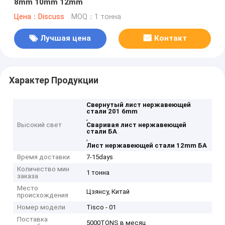
8mm 10mm 12mm
Цена：Discuss
MOQ：1 тонна
Лучшая цена
Контакт
Характер Продукции
Свернутый лист нержавеющей
стали 201 6mm
,
Высокий свет
Сваривая лист нержавеющей
стали БА
,
Лист нержавеющей стали 12mm БА
Время доставки
7-15days
Количество мин
1 тонна
заказа
Место
Цзянсу, Китай
происхождения
Номер модели
Tisco - 01
Поставка
5000TONS в месяц