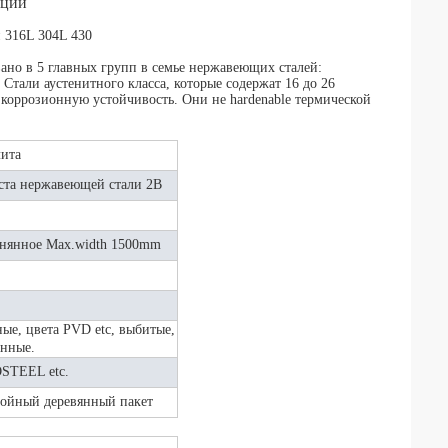
кции
 316L 304L 430
но в 5 главных групп в семье нержавеющих сталей:
 Стали аустенитного класса, которые содержат 16 до 26
коррозионную устойчивость. Они не hardenable термической
ита
иста нержавеющей стали 2B
нянное Max.width 1500mm
ные, цвета PVD etc, выбитые,
анные.
STEEL etc.
тойный деревянный пакет