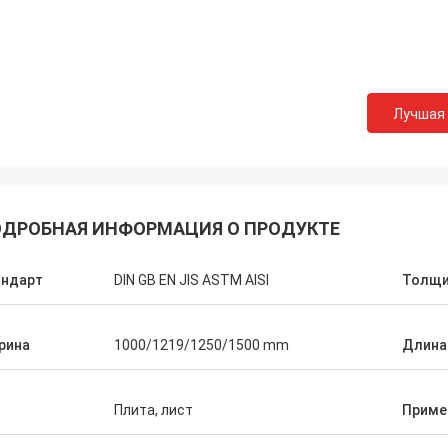
Лучшая
ДРОБНАЯ ИНФОРМАЦИЯ О ПРОДУКТЕ
андарт
DIN GB EN JIS ASTM AISI
Толщи
рина
1000/1219/1250/1500 mm
Длина
п
Плита, лист
Приме
Hovig Аллан
Марк Ga