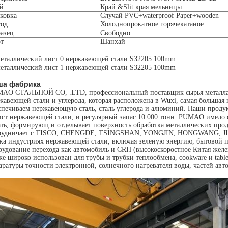
й
Край &Slit края мельницы
ковка
Случай PVC+waterproof Paper+wooden
од
Холоднопрокатное горячекатаное
азец
Свободно
т
Шанхай
ша фабрика
AO СТАЛЬНОЙ CO, .LTD, профессиональный поставщик сырья металла. М
жавеющей стали и углерода, которая расположена в Wuxi, самая большая
спечиваем нержавеющую сталь, сталь углерода и алюминий. Наши проду
ист нержавеющей стали, и регулярный запас 10 000 тонн. PUMAO имело 
ать, формирующ и отделывает поверхность обработка металлических пр
рудничает с TISCO, CHENGDE, TSINGSHAN, YONGJIN, HONGWANG, JISC
жа индустриях нержавеющей стали, включая зеленую энергию, бытовой пр
рудование перехода как автомобиль и CRH (высокоскоростное Китая желе
же широко использован для трубы и трубки теплообмена, cookware и table
аратуры точности электронной, солнечного нагревателя воды, частей авто