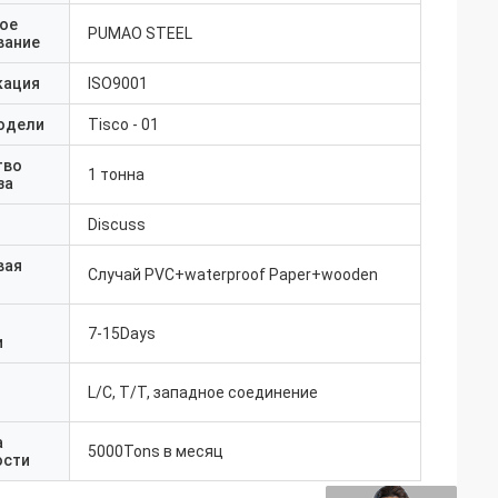
ое
PUMAO STEEL
вание
кация
ISO9001
одели
Tisco - 01
тво
1 тонна
за
Discuss
вая
Случай PVC+waterproof Paper+wooden
7-15Days
и
L/C, T/T, западное соединение
а
5000Tons в месяц
ости