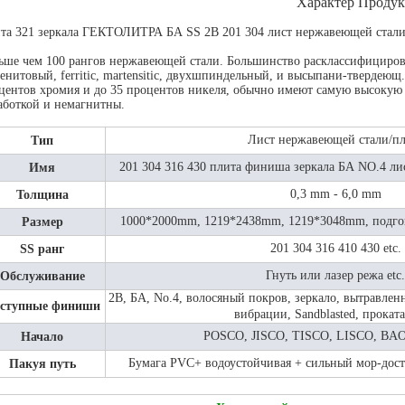
Характер Проду
та 321 зеркала ГЕКТОЛИТРА БА SS 2B 201 304 лист нержавеющей стали
ьше чем 100 рангов нержавеющей стали. Большинство расклассифицирова
тенитовый, ferritic, martensitic, двухшпиндельный, и высыпани-твердеющ.
центов хромия и до 35 процентов никеля, обычно имеют самую высокую 
аботкой и немагнитны.
Лист нержавеющей стали/пл
Тип
201 304 316 430 плита финиша зеркала БА NO.4 л
Имя
0,3 mm - 6,0 mm
Толщина
1000*2000mm, 1219*2438mm, 1219*3048mm, подго
Размер
201 304 316 410 430 etc.
SS ранг
Гнуть или лазер режа etc.
Обслуживание
2B, БА, No.4, волосяный покров, зеркало, вытравлен
ступные финиши
вибрации, Sandblasted, прокат
POSCO, JISCO, TISCO, LISCO, BAO
Начало
Бумага PVC+ водоустойчивая + сильный мор-дос
Пакуя путь