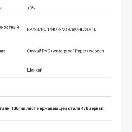
бы сказать нас
к
±3%
 чего мы
каз второго раза.
хностный
BA/2B/NO.1/NO.3/NO.4/8K/HL/2D/1D
вка
Случай PVC+waterproof Paper+wooden
Шанхай
тали
,
100mm лист нержавеющей стали 430 зеркал
,