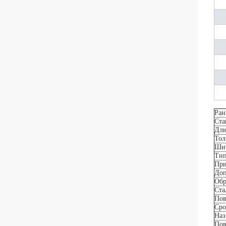
Ран
Ста
Дл
То
Ши
Ти
При
Доп
Обр
Ста
Пов
Сро
Наз
Пов