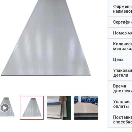
Фирменн
наимено
Сертифи
Номер м
Количес
мин зака
Цена
Упаковы
детали
Время
доставк
Условия
оплаты
Поставк
способн