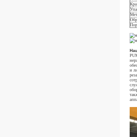
Кра
Упа
Мет
Обр
Пор
На
PUM
нер
обе
и л
рез
сот
слу
обо
так
апп