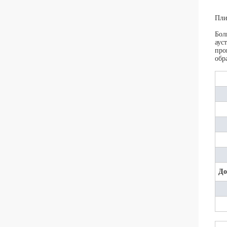
Пли
Бол
аус
про
обр
До