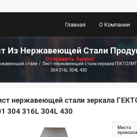
Главная
О Компании
描
т Из Нержавеющей Стали Прод
Страница
述
Отправить Запрос
ержавеющей стали
/
Лист нержавеющей стали зеркала ГЕКТОЛИТР
304 316L 304L 430
ист нержавеющей стали зеркала ГЕКТ
01 304 316L 304L 430
Место
происхо