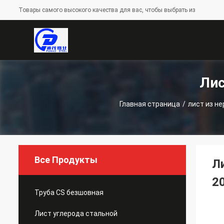
Товары самого высокого качества для вас, чтобы выбрать из
Лис
Главная страница
/
лист из н
Все Продукты
Л
2
Труба CS безшовная
Лист углерода стальной