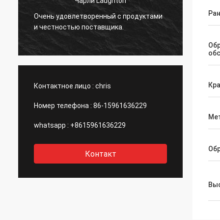
Чарли Laughton
Вивиа
Ран
Очень удовлетворенный с продуктами
быстр
и честностью поставщика.
клиен
.
специ
Об
даже 
об
порек
компа
Кр
Контактное лицо :
chris
Номер телефона :
86-15961636229
Ме
whatsapp :
+8615961636229
Об
Контакт
Выс