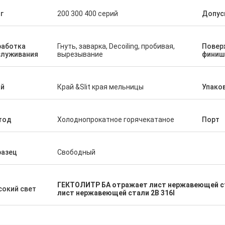
н убеждалось что я имело супер
Мы гордо для того что
г
200 300 400 серий
Допус
ый оборот заказанн срочный. Как
удовлетворяем товары
т повторения она знала наши
приказали и это наш за
фические требования к продукта
работка
Гнуть, заварка, Decoiling, пробивая,
Повер
без меня спрашивая. Тщательно
служивания
вырезывание
финиш
омендуйте общаться с ей и этой
нией.
ай
Край &Slit края мельницы
Упако
тод
Холоднопрокатное горячекатаное
Порт
разец
Свободный
ГЕКТОЛИТР БА отражает лист нержавеющей с
окий свет
лист нержавеющей стали 2B 316l