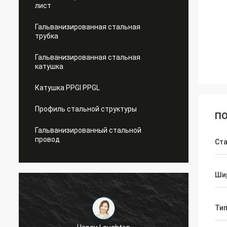
лист
Гальванизированная стальная
трубка
Гальванизированная стальная
катушка
Катушка PPGI PPGL
Профиль стальной структуры
ПО
Гальванизированный стальной
провод
Ст
Ши
Ти