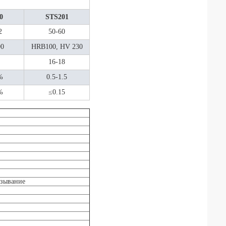
0
STS201
2
50-60
00
HRB100, HV 230
16-18
%
0.5-1.5
%
≤0.15
езывание