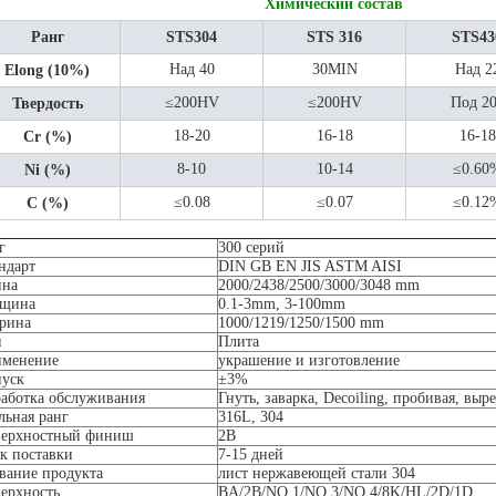
Химический состав
Ранг
STS304
STS 316
STS43
Над 40
30MIN
Над 2
Elong (10%)
≤200HV
≤200HV
Под 2
Твердость
18-20
16-18
16-18
Cr (%)
8-10
10-14
≤0.60
Ni (%)
≤0.08
≤0.07
≤0.12
C (%)
г
300 серий
ндарт
DIN GB EN JIS ASTM AISI
ина
2000/2438/2500/3000/3048 mm
лщина
0.1-3mm, 3-100mm
рина
1000/1219/1250/1500 mm
п
Плита
менение
украшение и изготовление
уск
±3%
аботка обслуживания
Гнуть, заварка, Decoiling, пробивая, выр
льная ранг
316L, 304
ерхностный финиш
2B
к поставки
7-15 дней
вание продукта
лист нержавеющей стали 304
ерхность
BA/2B/NO.1/NO.3/NO.4/8K/HL/2D/1D