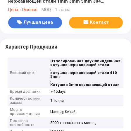
нержавеющей стали 1mm 3mm 5mm 304
холоднопрокатного 309s 410
Цена：Discuss
MOQ：1 тонна
Лучшая цена
Контакт
Характер Продукции
Отполированная двухшпиндельная
катушка нержавеющей стали
,
Высокий свет
катушка нержавеющей стали 410
5mm
,
Катушка 3mm нержавеющей стали
Время доставки
7-15days
Количество мин
1 тонна
заказа
Место
Цзянсу, Китай
происхождения
Поставка
5000 тонна/тонн в месяц
способности