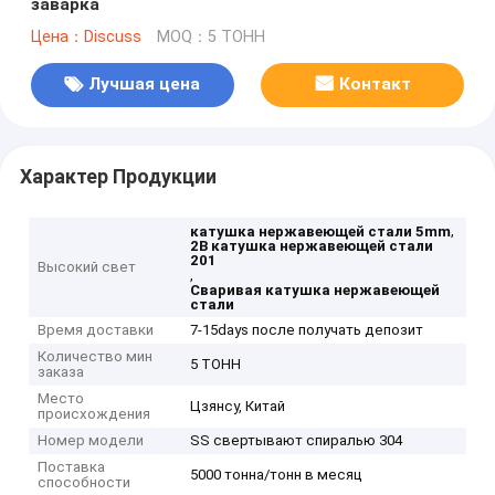
заварка
Цена：Discuss
MOQ：5 ТОНН
Лучшая цена
Контакт
Характер Продукции
,
катушка нержавеющей стали 5mm
2B катушка нержавеющей стали
201
Высокий свет
,
Сваривая катушка нержавеющей
стали
Время доставки
7-15days после получать депозит
Количество мин
5 ТОНН
заказа
Место
Цзянсу, Китай
происхождения
Номер модели
SS свертывают спиралью 304
Поставка
5000 тонна/тонн в месяц
способности