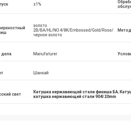
Обраб
н убеждалось что я имело супер
пуск
±1%
Мы гордо для того что
обслу
ый оборот заказанн срочный. Как
удовлетворяем товары
т повторения она знала наши
приказали и это наш за
фические требования к продукта
золото
верхностный
без меня спрашивая. Тщательно
2B/BA/HL/NO.4/8K/Embossed/Gold/Rose/
Мето
ниш
черное золото
омендуйте общаться с ей и этой
нией.
 дела
Manufaturer
Услов
рт
Шанхай
Катушка нержавеющей стали финиша БА
,
Кату
окий свет
катушка нержавеющей стали 904l 20mm