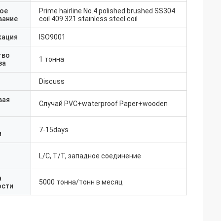
ое
Prime hairline No.4 polished brushed SS304
вание
coil 409 321 stainless steel coil
кация
ISO9001
тво
1 тонна
за
Discuss
вая
Случай PVC+waterproof Paper+wooden
7-15days
и
L/C, T/T, западное соединение
а
5000 тонна/тонн в месяц
ости