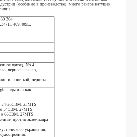
ндустрии (особенно в производстве), много рангов катушек
личие.
30 304
1,347H, 409,409L,
нное яркое), No.4
ло, черное зеркало,
чистило щеткой, чернота
ngle воды или как
 о 24-26CBM, 23MTS
) о 54CBM, 27MTS
м) о 68CBM, 27MTS
ченный против экземпляра
кустического украшения,
судостроения,