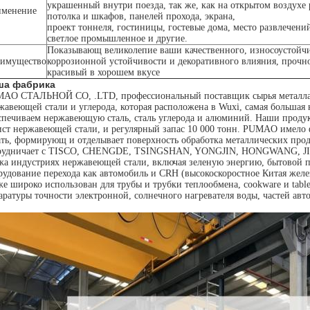
украшенный внутри поезда, так же, как на открытом воздухе р
менение
потолка и шкафов, панелей прохода, экрана,
проект тоннеля, гостиницы, гостевые дома, место развлечени
светлое промышленное и другие.
Показывающ великолепие ваши качественного, износоустойчи
имущество
коррозионной устойчивости и декоративного влияния, прочн
красивый в хорошем вкусе
ша фабрика
AO СТАЛЬНОЙ CO, .LTD, профессиональный поставщик сырья металла. М
жавеющей стали и углерода, которая расположена в Wuxi, самая большая
спечиваем нержавеющую сталь, сталь углерода и алюминий. Наши проду
ист нержавеющей стали, и регулярный запас 10 000 тонн. PUMAO имело 
ать, формирующ и отделывает поверхность обработка металлических пр
рудничает с TISCO, CHENGDE, TSINGSHAN, YONGJIN, HONGWANG, JISC
жа индустриях нержавеющей стали, включая зеленую энергию, бытовой пр
рудование перехода как автомобиль и CRH (высокоскоростное Китая желе
же широко использован для трубы и трубки теплообмена, cookware и table
аратуры точности электронной, солнечного нагревателя воды, частей авто