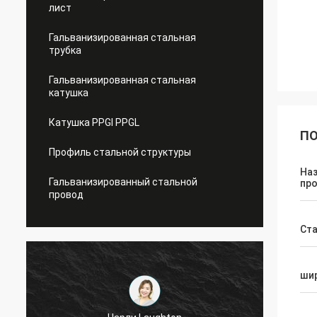
лист
Гальванизированная стальная
трубка
Гальванизированная стальная
катушка
Катушка PPGI PPGL
ПО
Профиль стальной структуры
На
Гальванизированный стальной
пр
провод
Ст
ши