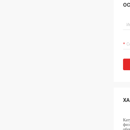
ОС
ХА
Кат
физ
обо