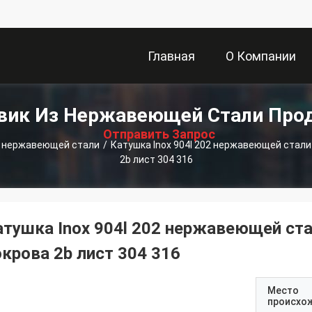
Главная
О Компании
描
вик Из Нержавеющей Стали Про
Страница
述
Отправить Запрос
з нержавеющей стали
/
Катушка Inox 904l 202 нержавеющей стали
2b лист 304 316
атушка Inox 904l 202 нержавеющей ст
окрова 2b лист 304 316
Место
происхо