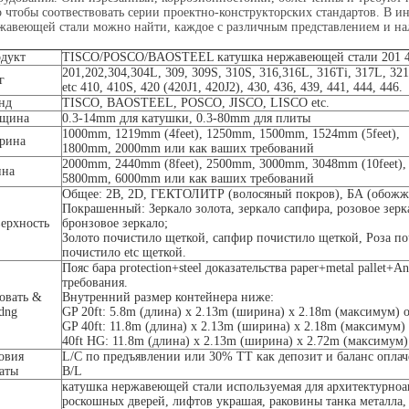
о чтобы соотвествовать серии проектно-конструкторских стандартов. В и
жавеющей стали можно найти, каждое с различным представлением и на
дукт
TISCO/POSCO/BAOSTEEL катушка нержавеющей стали 201 4
201,202,304,304L, 309, 309S, 310S, 316,316L, 316Ti, 317L, 32
г
etc 410, 410S, 420 (420J1, 420J2), 430, 436, 439, 441, 444, 446.
нд
TISCO, BAOSTEEL, POSCO, JISCO, LISCO etc.
лщина
0.3-14mm для катушки, 0.3-80mm для плиты
1000mm, 1219mm (4feet), 1250mm, 1500mm, 1524mm (5feet),
рина
1800mm, 2000mm или как ваших требований
2000mm, 2440mm (8feet), 2500mm, 3000mm, 3048mm (10feet),
ина
5800mm, 6000mm или как ваших требований
Общее: 2B, 2D, ГЕКТОЛИТР (волосяный покров), БА (обожже
Покрашенный: Зеркало золота, зеркало сапфира, розовое зерка
ерхность
бронзовое зеркало;
Золото почистило щеткой, сапфир почистило щеткой, Роза по
почистило etc щеткой.
Пояс бара protection+steel доказательства paper+metal pallet+A
требования.
овать &
Внутренний размер контейнера ниже:
idng
GP 20ft: 5.8m (длина) x 2.13m (ширина) x 2.18m (максимум)
GP 40ft: 11.8m (длина) x 2.13m (ширина) x 2.18m (максимум
40ft HG: 11.8m (длина) x 2.13m (ширина) x 2.72m (максиму
овия
L/C по предъявлении или 30% TT как депозит и баланс опла
аты
B/L
катушка нержавеющей стали используемая для архитектурноа
роскошных дверей, лифтов украшая, раковины танка металла, 