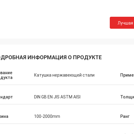
Лучшая
ДРОБНАЯ ИНФОРМАЦИЯ О ПРОДУКТЕ
звание
Катушка нержавеющей стали
Приме
одукта
андарт
DIN GB EN JIS ASTM AISI
Толщи
рина
100-2000mm
Ранг
Hovig Аллан
Марк Ga