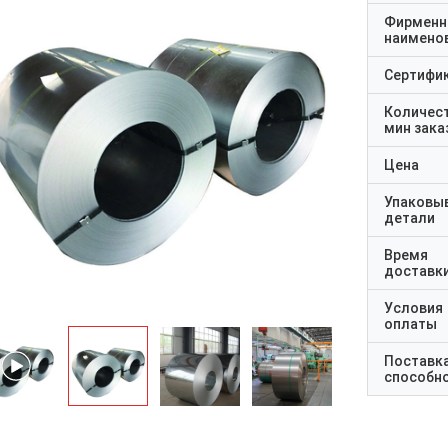
Фирменн
наимено
Сертифи
Количес
мин зака
Цена
Упаковы
детали
Время
доставк
Условия
оплаты
Поставк
способн