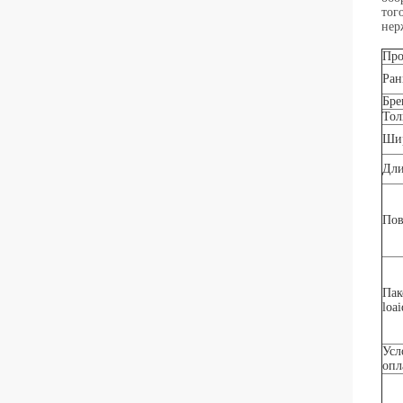
тог
нер
Про
Ран
Бре
То
Ши
Дл
Пов
Пак
loa
Усл
опл