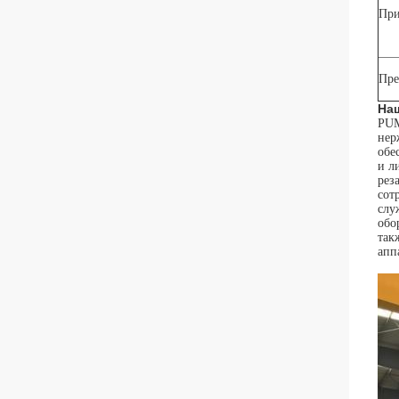
При
Пре
На
PUM
нер
обе
и л
рез
сот
слу
обо
так
апп