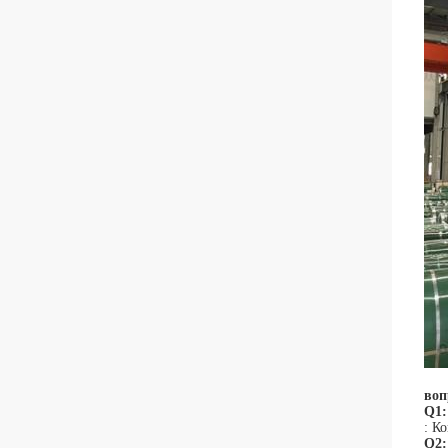
воп
Q1:
: К
Q2: