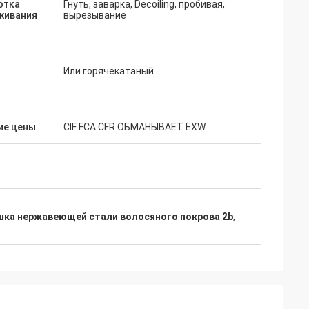
отка
Гнуть, заварка, Decoiling, пробивая,
бы сказать нас
живания
вырезывание
 чего мы
каз второго раза.
д
Или горячекатаный
ие цены
CIF FCA CFR ОБМАНЫВАЕТ EXW
шка нержавеющей стали волосяного покрова 2b
,