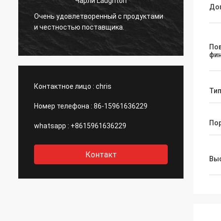
Чарли Laughton
Вивиа
До
Очень удовлетворенный с продуктами
быстр
и честностью поставщика.
клиен
.
специ
По
даже 
фи
порек
компа
Контактное лицо :
chris
Тип
Номер телефона :
86-15961636229
По
whatsapp :
+8615961636229
Контакт
Выс