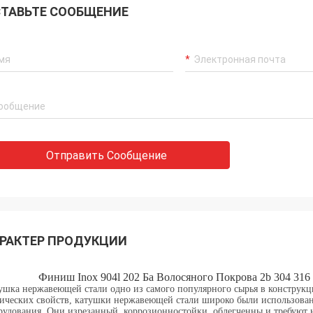
ТАВЬТЕ СООБЩЕНИЕ
Отправить Сообщение
РАКТЕР ПРОДУКЦИИ
Финиш Inox 904l 202 Ба Волосяного Покрова 2b 304 3
ушка нержавеющей стали одно из самого популярного сырья в конструкц
ических свойств, катушки нержавеющей стали широко были использов
рудования. Они изрезанный, коррозионностойки, облегченны и требуют н