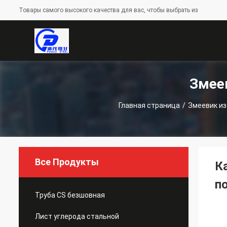
Товары самого высокого качества для вас, чтобы выбрать из
Змее
Главная страница
/
Змеевик и
Все Продукты
К
п
Труба CS безшовная
Лист углерода стальной