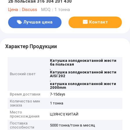
2b польская 316 304 201 430
Цена：Discuss
MOQ：1 тонна
Лучшая цена
Контакт
Характер Продукции
Катушка холоднокатанной жести
ба польская
,
Катушка холоднокатанной жести
Высокий свет
AISI 202
,
катушка холоднокатанной жести
2000mm
Время доставки
7-15days
Количество мин
1 тонна
заказа
Место
ЦЗЯНСУ, КИТАЙ
происхождения
Поставка
5000 тонна/тонн в месяц
способности