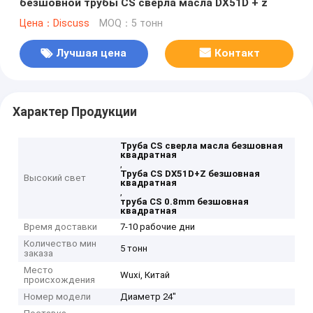
безшовной трубы CS сверла масла DX51D + z
Цена：Discuss
MOQ：5 тонн
Лучшая цена
Контакт
Характер Продукции
Труба CS сверла масла безшовная
квадратная
,
Труба CS DX51D+Z безшовная
Высокий свет
квадратная
,
труба CS 0.8mm безшовная
квадратная
Время доставки
7-10 рабочие дни
Количество мин
5 тонн
заказа
Место
Wuxi, Китай
происхождения
Номер модели
Диаметр 24"