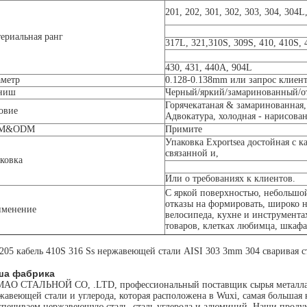
201, 202, 301, 302, 303, 304, 304L
ериальная ранг
317L, 321,310S, 309S, 410, 410S, 
430, 431, 440A, 904L
метр
0.128-0.138mm или запрос клиен
ниш
Черный/яркий/замаринованный/
Горячекатаная & замаринованная,
овие
Адвокатура, холодная - нарисова
M&ODM
Примите
Упаковка Exportsea достойная с
связанной и,
ковка
Или о требованиях к клиентов.
С яркой поверхностью, небольшо
отказы на формировать, широко 
менение
велосипеда, кухне и инструмента
товаров, клетках любимца, шкаф
ша фабрика
AO СТАЛЬНОЙ CO, .LTD, профессиональный поставщик сырья металла. М
жавеющей стали и углерода, которая расположена в Wuxi, самая большая
спечиваем нержавеющую сталь, сталь углерода и алюминий. Наши проду