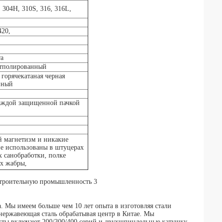
, 304H, 310S, 316, 316L,
420,
та
отполированный
 горячекатаная черная
нный
 каждой защищенной пачкой
й магнетизм и никакие
не использованы в штуцерах
х санобработки, полке
ах жабры,
ы имеем больше чем 10 лет опыта в изготовляя стали
 нержавеющая сталь обрабатывая центр в Китае. Мы
кты включают 200/300/400 серий и двухшпиндельные катушку