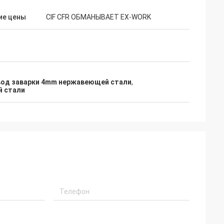
бы сказать нас
ие цены
CIF CFR ОБМАНЫВАЕТ EX-WORK
 чего мы
каз второго раза.
од заварки 4mm нержавеющей стали
,
й стали