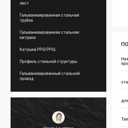
лист
Гальванизированная стальная
трубка
Гальванизированная стальная
катушка
ПО
Катушка PPGI PPGL
На
Профиль стальной структуры
пр
Гальванизированный стальной
провод
ст
дл
Ти