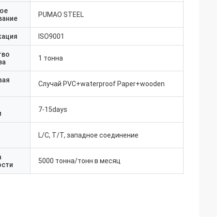
ое
PUMAO STEEL
вание
кация
ISO9001
тво
1 тонна
за
вая
Случай PVC+waterproof Paper+wooden
7-15days
и
L/C, T/T, западное соединение
а
5000 тонна/тонн в месяц
ости