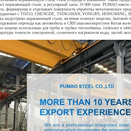
ист нержавеющей стали, и регулярный запас 10 000 тонн. PUMAO имело 
ать, формирующ и отделывает поверхность обработка металлических пр
рудничает с TISCO, CHENGDE, TSINGSHAN, YONGJIN, HONGWANG, JISC
жа индустриях нержавеющей стали, включая зеленую энергию, бытовой пр
рудование перехода как автомобиль и CRH (высокоскоростное Китая желе
же широко использован для трубы и трубки теплообмена, cookware и table
аратуры точности электронной, солнечного нагревателя воды, частей авто