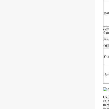
Мат
Диа
Фи
Усл
OE
Упа
При
На
PUM
нер
обе