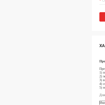
ХА
Про
Пре
1) 
2) 
3) 
4) 
5) 
Для
Имя