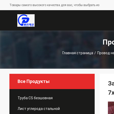
Товары самого высокого качества для вас, чтобы выбрать из
Пр
Главная страница
/
Провод н
Все Продукты
З
7
Труба CS безшовная
Лист углерода стальной