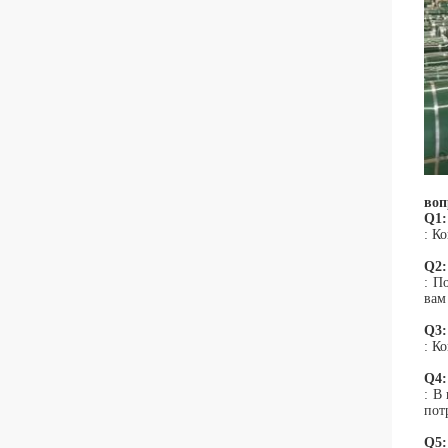
воп
Q1:
: К
Q2:
: П
вам
Q3:
: К
Q4:
: В
пот
Q5: