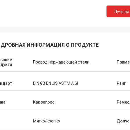
Лучшая
ДРОБНАЯ ИНФОРМАЦИЯ О ПРОДУКТЕ
звание
Провод нержавеющей стали
Приме
одукта
андарт
DIN GB EN JIS ASTM AISI
Ранг
ина
Как запрос
Ремес
п
Мягко/крепко
Допус
Hovig Аллан
Марк Ga