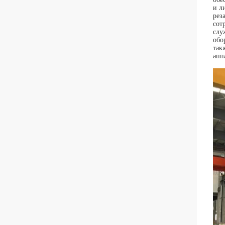
и л
рез
сот
слу
обо
так
апп