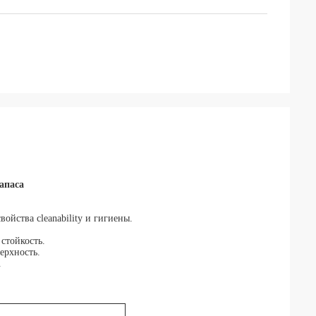
апаса
ойства cleanability и гигиены.
стойкость.
ерхность.
.