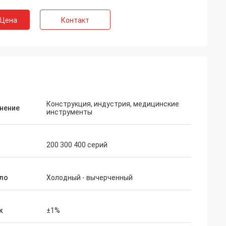
 Цена
Контакт
Конструкция, индустрия, медицинские
нение
инструменты
200 300 400 серий
ло
Холодный - вычерченный
к
±1%
lon