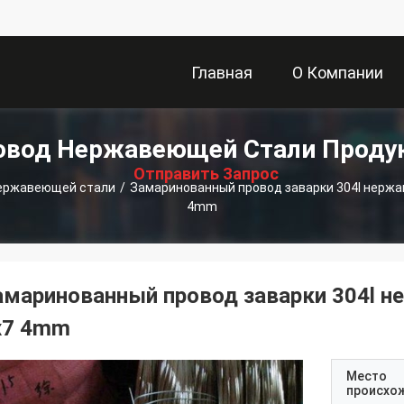
Главная
О Компании
描
овод Нержавеющей Стали Проду
Страница
述
Отправить Запрос
ержавеющей стали
/
Замаринованный провод заварки 304l нержа
4mm
амаринованный провод заварки 304l н
x7 4mm
Место
происхо