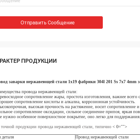
Отправить Сообщение
РАКТЕР ПРОДУКЦИИ
вод заварки нержавеющей стали 1x19 фабрики 304l 201 Ss 7x7 4mm з
имущества провода нержавеющей стали:
превосходное сопротивление жары, простота изготовления, важнее всего св
хорошее сопротивление кислоты и алкалиа, коррозионная устойчивость.
высокопрочная, высокая прочность на растяжение, носит сопротивление и 
сильное сопротивление оксидации, сильное соединение припоя, яркая пов
не нужно особенное поверхностное покрытие, оно легко для поддержания
 точной продукции провода нержавеющей стали, типично
< 0="">
 деталя
Провод нержавеющей стали