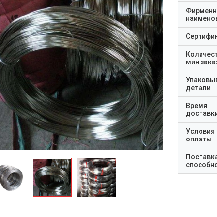
Фирменн
наимено
Сертифи
Количес
мин зака
Упаковы
детали
Время
доставк
Условия
оплаты
Поставк
способн