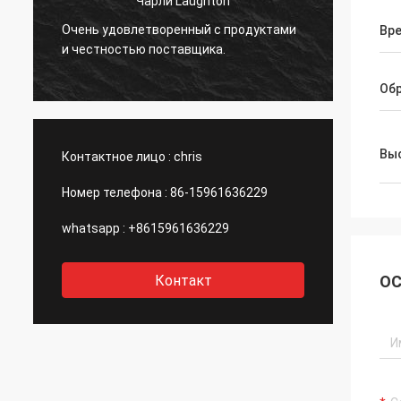
Чарли Laughton
Вивиа
Очень удовлетворенный с продуктами
быстр
Вр
и честностью поставщика.
клиен
.
специ
даже 
Об
порек
компа
Выс
Контактное лицо :
chris
Номер телефона :
86-15961636229
whatsapp :
+8615961636229
Контакт
ОС