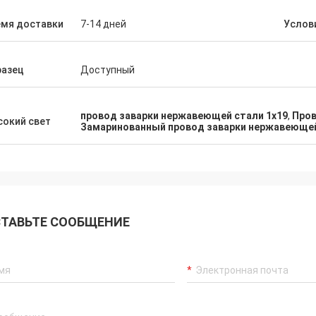
н убеждалось что я имело супер
Мы гордо для того что
ый оборот заказанн срочный. Как
емя доставки
7-14 дней
Услов
удовлетворяем товары
т повторения она знала наши
приказали и это наш за
фические требования к продукта
без меня спрашивая. Тщательно
разец
Доступный
омендуйте общаться с ей и этой
нией.
провод заварки нержавеющей стали 1x19
,
Пров
окий свет
Замаринованный провод заварки нержавеюще
ТАВЬТЕ СООБЩЕНИЕ