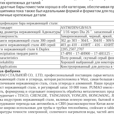
гих крепежных деталей.
дратные бары поместили хорошо в обе категории, обеспечивая п
шипника пока также был идеальными формой и форматом для под
личные крепежные детали.
цификации бара нержавеющей стали:
Стандарт:
ASTM/DIN/GB/SUS
Ряд диаметра нержавеющей Адвокатуры
″ 1/16 через Dia 26 ″. запасенный в
Поверхность:
Замаринованный, черный, яркий, п
Ранги нержавеющей стали 300 серий
302 до 303 – 304/L – 304/H – 309/S
Ранги нержавеющей стали 400 серий
403 до 410 – 410HT – 416 – 416HT
ги нержавеющей стали 6.Duplex
2205,2507,2707
recipitation твердея ранги
17-4PH – 17-4H900 – 17-4H1125 –
aracteristics
Полу-ровный, скучный серый фин
orkability
Хороший выбранный для некоторых
Applications
Конструированный для допуска в
ша фабрика
AO СТАЛЬНОЙ CO, .LTD, профессиональный поставщик сырья металла. М
жавеющей стали и углерода, которая расположена в Wuxi, самая большая
спечиваем нержавеющую сталь, сталь углерода и алюминий. Наши проду
ист нержавеющей стали, и регулярный запас 10 000 тонн. PUMAO имело 
ать, формирующ и отделывает поверхность обработка металлических пр
рудничает с TISCO, CHENGDE, TSINGSHAN, YONGJIN, HONGWANG, JISC
жа индустриях нержавеющей стали, включая зеленую энергию, бытовой пр
рудование перехода как автомобиль и CRH (высокоскоростное Китая желе
же широко использован для трубы и трубки теплообмена, cookware и table
аратуры точности электронной, солнечного нагревателя воды, частей авто