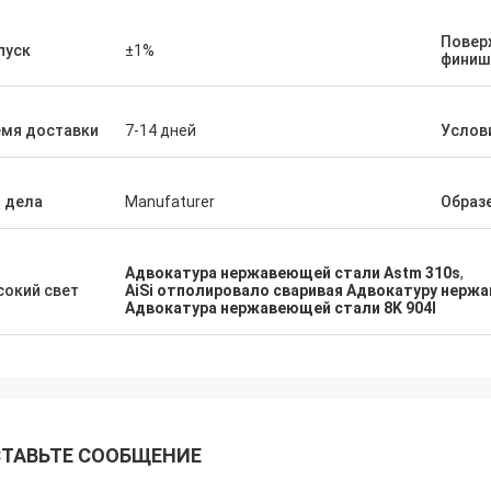
н убеждалось что я имело супер
Мы гордо для того что
ый оборот заказанн срочный. Как
Повер
удовлетворяем товары
пуск
±1%
финиш
т повторения она знала наши
приказали и это наш за
фические требования к продукта
без меня спрашивая. Тщательно
емя доставки
7-14 дней
Услов
омендуйте общаться с ей и этой
нией.
 дела
Manufaturer
Образ
Адвокатура нержавеющей стали Astm 310s
,
окий свет
AiSi отполировало сваривая Адвокатуру нерж
Адвокатура нержавеющей стали 8K 904l
ТАВЬТЕ СООБЩЕНИЕ