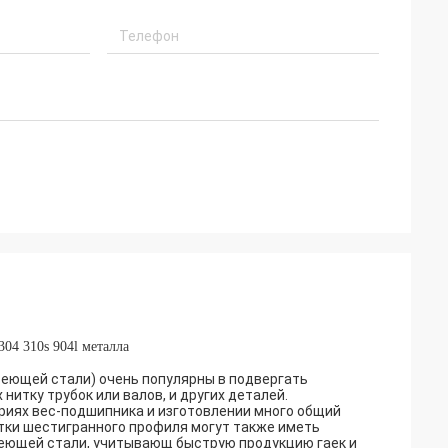
04 310s 904l металла
еющей стали) очень популярны в подвергать
итку трубок или валов, и других деталей.
риях вес-подшипника и изготовлении много общий
прутки шестигранного профиля могут также иметь
еющей стали, учитывающ быструю продукцию гаек и