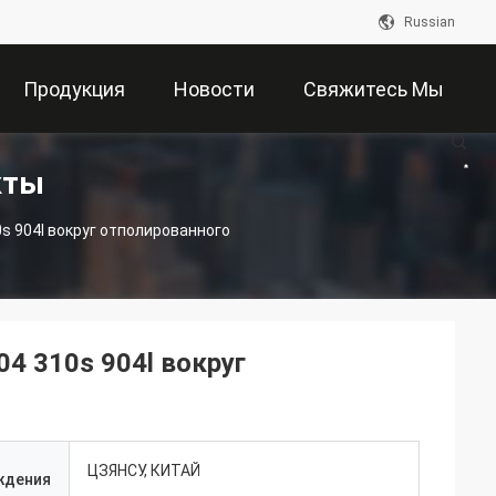
Russian
Продукция
Новости
Свяжитесь Мы
кты
 904l вокруг отполированного
4 310s 904l вокруг
ЦЗЯНСУ, КИТАЙ
ждения