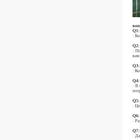
воп
Q1:
: К
Q2:
: П
вам
Q3:
: К
Q4:
: В
пот
Q5:
: Ц
Q6:
: P
Q7:
: Д