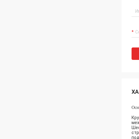
ХА
Осн
Кру
мех
Шес
стр
под