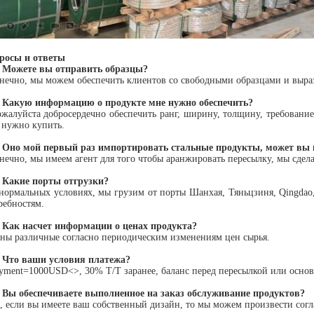
росы и ответы
 Можете вы отправить образцы?
онечно, мы можем обеспечить клиентов со свободными образцами и выра
 Какую информацию о продукте мне нужно обеспечить?
ожалуйста добросердечно обеспечить ранг, ширину, толщину, требовани
 нужно купить.
 Оно мой первый раз импортировать стальные продукты, может вы 
онечно, мы имеем агент для того чтобы аранжировать пересылку, мы сдела
 Какие порты отгрузки?
 нормальных условиях, мы грузим от порты Шанхая, Тяньцзиня, Qingda
ребностям.
 Как насчет информации о ценах продукта?
ены различные согласно периодическим изменениям цен сырья.
 Что ваши условия платежа?
ayment=1000USD<>, 30% T/T заранее, баланс перед пересылкой или осно
 Вы обеспечиваете выполненное на заказ обслуживание продуктов?
а, если вы имеете ваш собственный дизайн, то мы можем произвести со