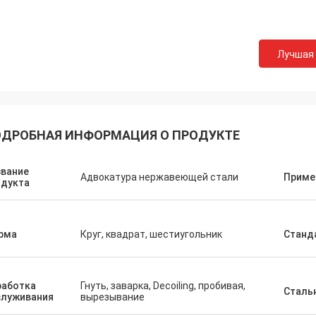
Лучшая
ДРОБНАЯ ИНФОРМАЦИЯ О ПРОДУКТЕ
звание
Адвокатура нержавеющей стали
Приме
одукта
рма
Круг, квадрат, шестиугольник
Станд
работка
Гнуть, заварка, Decoiling, пробивая,
Стальн
служивания
вырезывание
Hovig Аллан
Марк Ga