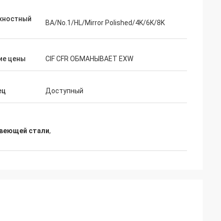
бы сказать нас
хностный
 чего мы
BA/No.1/HL/Mirror Polished/4K/6K/8K
каз второго раза.
ие цены
CIF CFR ОБМАНЫВАЕТ EXW
ец
Доступный
авеющей стали
,