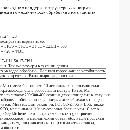
ревосходную поддержку структурных и нагрузк-
вергать механической обработке и изготовлять
 12 ′ – 20
олировать, взрывать, etc
 – 310/S – 316/L – 317/L – 321/H – 330
 – 420 – 440C
 17-4H1150 17-7PH
иш. Точные размеры в течении длины.
 методов обработки. Большая коррозионная устойчивость.
 узких пределах. Валы, шарниры, шпонки
ы имеем больше чем 10 лет опыта в изготовляя стали
 нержавеющая сталь обрабатывая центр в Китае. Мы
кты включают 200/300/400 серий и двухшпиндельные катушку
фабрику и обеспечивает универсальное обслуживание для
одуктов. Мы ведущий раздатчик POSCO-ZPSS и ESS, также
O, мельницами. Мы имеем опыт больше чем 10 лет в
ибор kitchenware и, петрохимическое, судостроение,
знодорожное), и медицинский объект etc., наши продукты
ware, сосуда под давлением, петрохимического танка,
мобиля, etc.