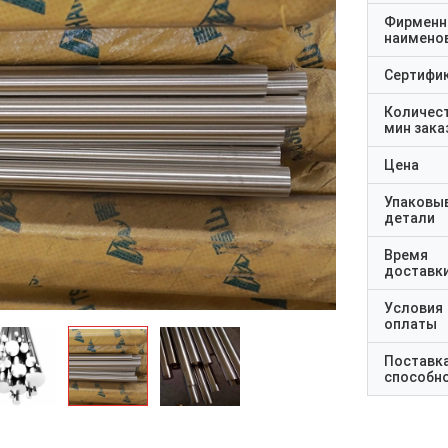
Фирменн
наимено
Сертифи
Количес
мин зака
Цена
Упаковы
детали
Время
доставк
Условия
оплаты
Поставк
способн