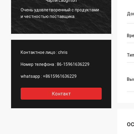
Чарли Laughton
Вивиа
Очень удовлетворенный с продуктами
быстр
До
и честностью поставщика.
клиен
.
специ
даже 
Вр
порек
компа
Контактное лицо :
chris
Тип
Номер телефона :
86-15961636229
whatsapp :
+8615961636229
Выс
Контакт
ОС