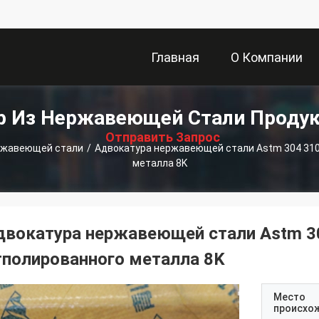
Главная
О Компании
描
р Из Нержавеющей Стали Проду
Страница
述
Отправить Запрос
ржавеющей стали
/
Адвокатура нержавеющей стали Astm 304 310s
металла 8K
двокатура нержавеющей стали Astm 30
тполированного металла 8K
Место
происхо