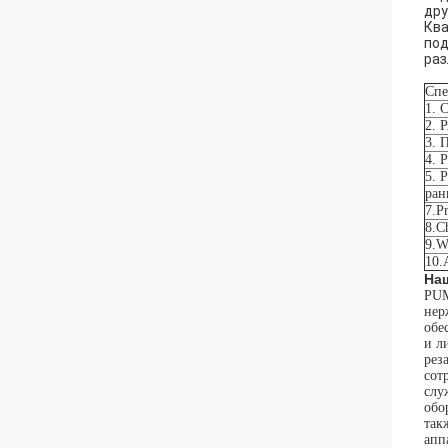
дру
Ква
под
раз
Спе
1. 
2. 
3. 
4. 
5. 
ран
7.P
8.Ch
9.W
10.
На
PUM
нер
обе
и л
рез
сот
слу
обо
так
апп