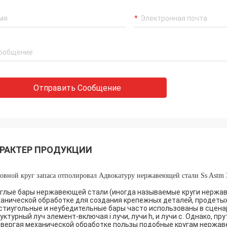
Отправить Сообщение
РАКТЕР ПРОДУКЦИИ
овной круг запаса отполировал Адвокатуру нержавеющей стали Ss Astm 3
глые бары нержавеющей стали (иногда называемые круги нержав
анической обработке для создания крепежных деталей, продетых н
тиугольные и неубедительные бары часто использованы в сцена
уктурный луч элемент-включая i лучи, лучи h, и лучи c. Однако, 
вергая механической обработке пользы подобные кругам нержав