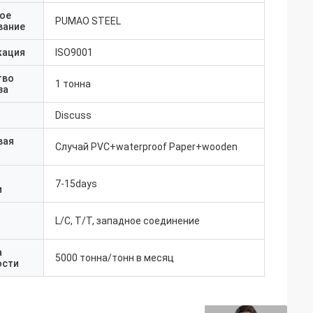
ое
PUMAO STEEL
вание
кация
ISO9001
тво
1 тонна
за
Discuss
вая
Случай PVC+waterproof Paper+wooden
7-15days
и
L/C, T/T, западное соединение
а
5000 тонна/тонн в месяц
ости