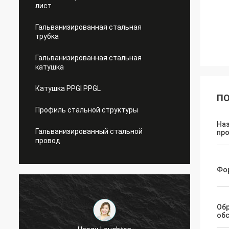
лист
Гальванизированная стальная
трубка
Гальванизированная стальная
катушка
Катушка PPGI PPGL
ПО
Профиль стальной структуры
На
Гальванизированный стальной
пр
провод
Фо
Об
об