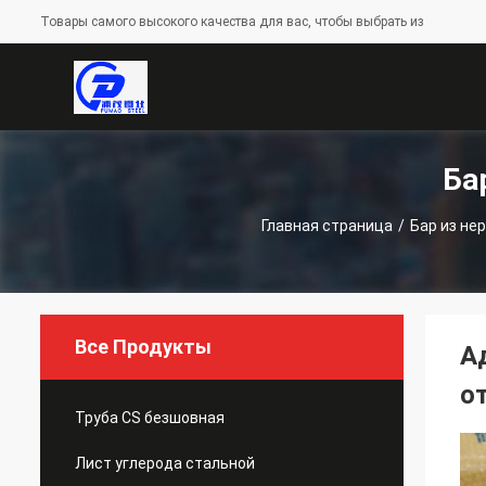
Товары самого высокого качества для вас, чтобы выбрать из
Ба
Главная страница
/
Бар из не
Все Продукты
А
о
Труба CS безшовная
Лист углерода стальной