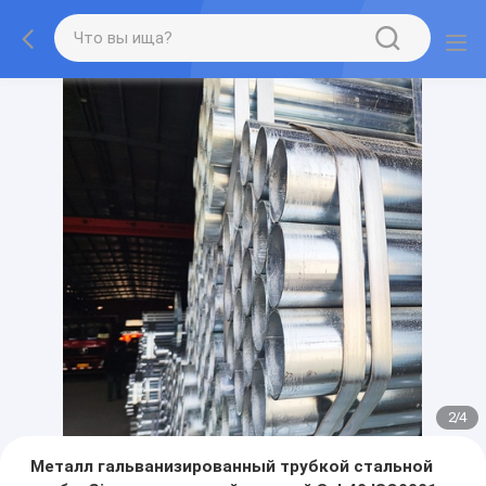
2
/
4
Металл гальванизированный трубкой стальной