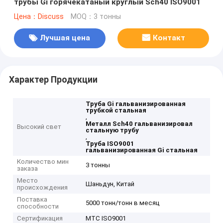
трубы Gi горячекатаный круглый Sch40 ISO9001
Цена：Discuss
MOQ：3 тонны
Лучшая цена
Контакт
Характер Продукции
Труба Gi гальванизированная
трубкой стальная
,
Металл Sch40 гальванизировал
Высокий свет
стальную трубу
,
Труба ISO9001
гальванизированная Gi стальная
Количество мин
3 тонны
заказа
Место
Шаньдун, Китай
происхождения
Поставка
5000 тонн/тонн в месяц
способности
Сертификация
MTC ISO9001