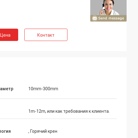
 Цена
Контакт
иаметр
10mm-300mm
1m-12m, или как требования к клиента.
логия
, Горячий крен
lon