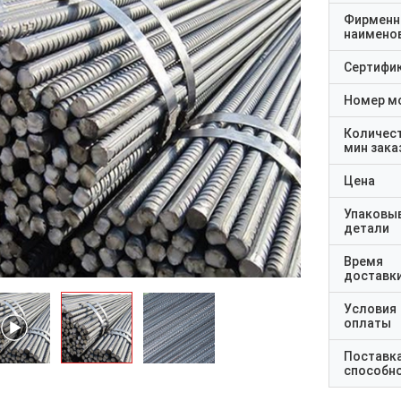
Фирменн
наимено
Сертифи
Номер м
Количес
мин зака
Цена
Упаковы
детали
Время
доставк
Условия
оплаты
Поставк
способн