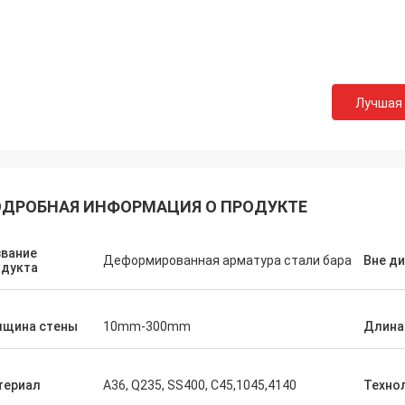
Лучшая
ДРОБНАЯ ИНФОРМАЦИЯ О ПРОДУКТЕ
звание
Деформированная арматура стали бара
Вне д
одукта
лщина стены
10mm-300mm
Длина
териал
A36, Q235, SS400, C45,1045,4140
Техно
Hovig Аллан
Марк Ga