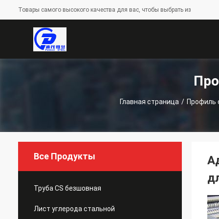
Товары самого высокого качества для вас, чтобы выбрать из
Про
Главная страница
/
Профиль 
Все Продукты
А
д
Труба CS безшовная
Лист углерода стальной