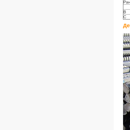
Ран
B
C
Де