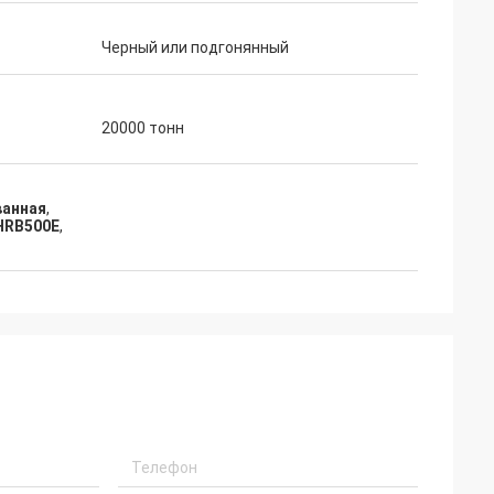
бы сказать нас
Черный или подгонянный
 чего мы
каз второго раза.
20000 тонн
ванная
,
HRB500E
,