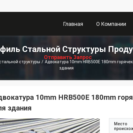
Главная
О Компании
描
филь Стальной Структуры Прод
Страница
述
Отправить Запрос
стальной структуры
/
Адвокатура 10mm HRB500E 180mm горячек
здания
двокатура 10mm HRB500E 180mm горя
ля здания
Место
происхо