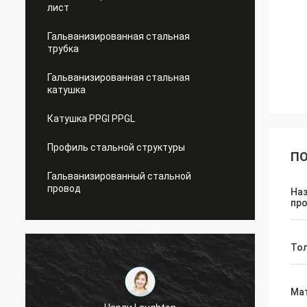
лист
Гальванизированная стальная
трубка
Гальванизированная стальная
катушка
Катушка PPGI PPGL
Профиль стальной структуры
ПО
Гальванизированный стальной
провод
На
пр
То
Ма