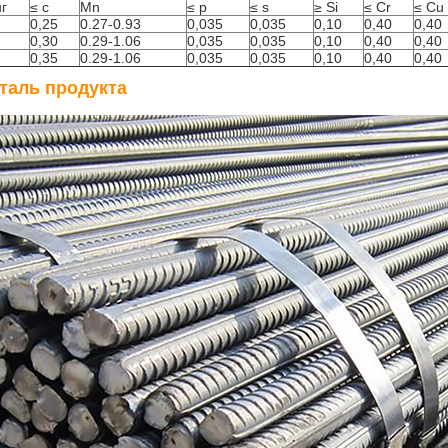
г
≤
c
Mn
≤
p
≤
s
≥
Si
≤
Cr
≤
Cu
0,25
0.27-0.93
0,035
0,035
0,10
0,40
0,40
0,30
0.29-1.06
0,035
0,035
0,10
0,40
0,40
0,35
0.29-1.06
0,035
0,035
0,10
0,40
0,40
таль продукта