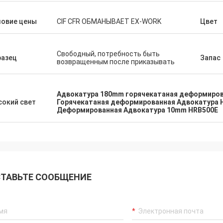
н убеждалось что я имело супер
Мы гордо для того что
ый оборот заказанн срочный. Как
ловие цены
CIF CFR ОБМАНЫВАЕТ EX-WORK
Цвет
удовлетворяем товары
т повторения она знала наши
приказали и это наш за
фические требования к продукта
без меня спрашивая. Тщательно
Свободный, потребность быть
разец
Запас
омендуйте общаться с ей и этой
возвращенным после приказывать
нией.
Адвокатура 180mm горячекатаная деформиро
окий свет
Горячекатаная деформированная Адвокатура 
Деформированная Адвокатура 10mm HRB500E
ТАВЬТЕ СООБЩЕНИЕ