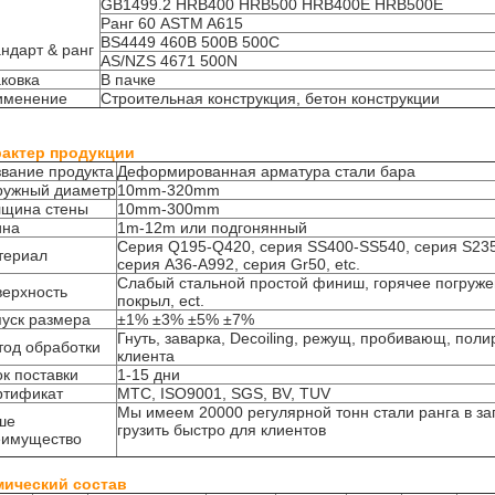
GB1499.2 HRB400 HRB500 HRB400E HRB500E
Ранг 60 ASTM A615
BS4449 460B 500B 500C
ндарт & ранг
AS/NZS 4671 500N
ковка
В пачке
именение
Строительная конструкция, бетон конструкции
рактер продукции
вание продукта
Деформированная арматура стали бара
ружный диаметр
10mm-320mm
лщина стены
10mm-300mm
ина
1m-12m или подгонянный
Серия Q195-Q420, серия SS400-SS540, серия S235
териал
серия A36-A992, серия Gr50, etc.
Слабый стальной простой финиш, горячее погруже
ерхность
покрыл, ect.
уск размера
±1% ±3% ±5% ±7%
Гнуть, заварка, Decoiling, режущ, пробивающ, пол
од обработки
клиента
к поставки
1-15 дни
ртификат
MTC, ISO9001, SGS, BV, TUV
Мы имеем 20000 регулярной тонн стали ранга в за
ше
грузить быстро для клиентов
еимущество
мический состав