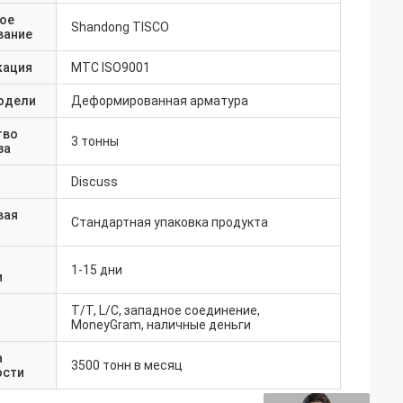
ое
Shandong TISCO
вание
кация
MTC ISO9001
одели
Деформированная арматура
тво
3 тонны
за
Discuss
вая
Стандартная упаковка продукта
1-15 дни
и
T/T, L/C, западное соединение,
MoneyGram, наличные деньги
а
3500 тонн в месяц
ости