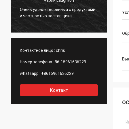
Чарли Laughton
Вивиа
Очень удовлетворенный с продуктами
быстр
Ус
и честностью поставщика.
клиен
.
специ
даже 
Об
порек
компа
Контактное лицо :
chris
Выс
Номер телефона :
86-15961636229
whatsapp :
+8615961636229
Контакт
ОС