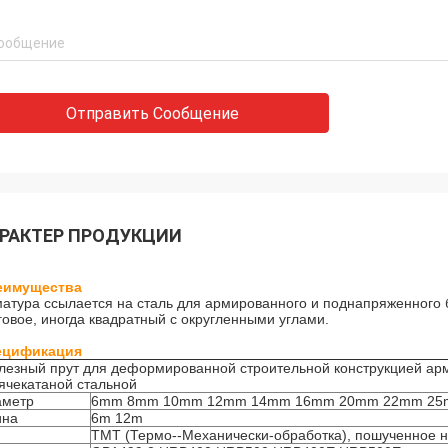
Отправить Сообщение
РАКТЕР ПРОДУКЦИИ
еимущества
атура ссылается на сталь для армированного и поднапряженного 
говое, иногда квадратный с округленными углами.
ецификация
езный прут для деформированной строительной конструкцией арм
ячекатаной стальной
аметр
6mm 8mm 10mm 12mm 14mm 16mm 20mm 22mm 25
ина
6m 12m
п
TMT (Термо--Механически-обработка), пошученное н