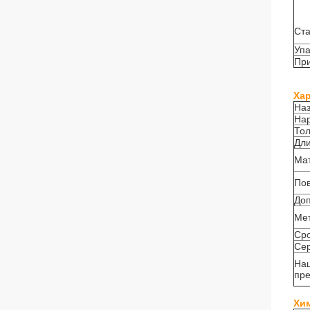
Ста
Упа
Пр
Ха
Наз
На
То
Дл
Ма
Пов
Доп
Мет
Сро
Се
На
пр
Хи