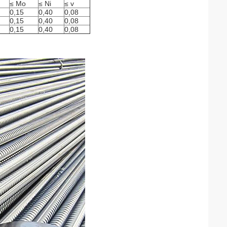
≤
Mo
≤
Ni
≤
v
0,15
0,40
0,08
0,15
0,40
0,08
0,15
0,40
0,08