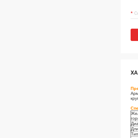
ХА
Пр
Арм
кру
Сп
Жел
гор
Ди
Дл
Ти