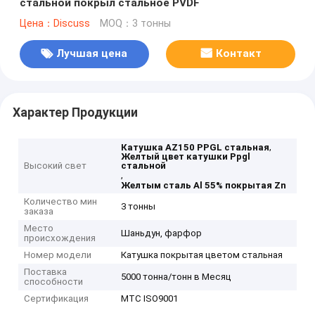
стальной покрыл стальное PVDF
Цена：Discuss
MOQ：3 тонны
Лучшая цена
Контакт
Характер Продукции
,
Катушка AZ150 PPGL стальная
Желтый цвет катушки Ppgl
Высокий свет
стальной
,
Желтым сталь Al 55% покрытая Zn
Количество мин
3 тонны
заказа
Место
Шаньдун, фарфор
происхождения
Номер модели
Катушка покрытая цветом стальная
Поставка
5000 тонна/тонн в Месяц
способности
Сертификация
MTC ISO9001