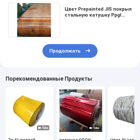
Цвет Prepainted JIS покрыл
стальную катушку Ppgl
600mm 1500mm
Продолжать
Порекомендованные Продукты
Zn Al желтой
катушка CGCH
Цвет Al кату