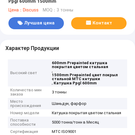
Ppgl 600mm 1500mm
Цена：Discuss
MOQ：3 тонны
Лучшая цена
Контакт
Характер Продукции
600mm Prepainted катушка
покрытая цветом стальная
,
Высокий свет
1500mm Prepainted цвет покрыл
стальной MTC катушки
,
Катушка Ppgl 600mm
Количество мин
3 тонны
заказа
Место
Шаньдун, фарфор
происхождения
Номер модели
Катушка покрытая цветом стальная
Поставка
5000 тонна/тонн в Месяц
способности
Сертификация
MTC ISO9001