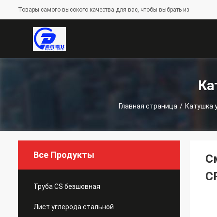
Товары самого высокого качества для вас, чтобы выбрать из
Ка
Главная страница
/
Катушка 
Все Продукты
С
C
Труба CS безшовная
Лист углерода стальной