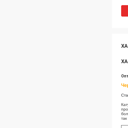
ХА
ХА
Опт
Че
Ста
Кат
про
бол
так