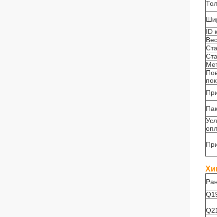
То
Ши
ID 
Вес
Ст
Ста
Ме
По
по
Пр
Пак
Ус
оп
Пр
Хи
Ран
Q1
Q2