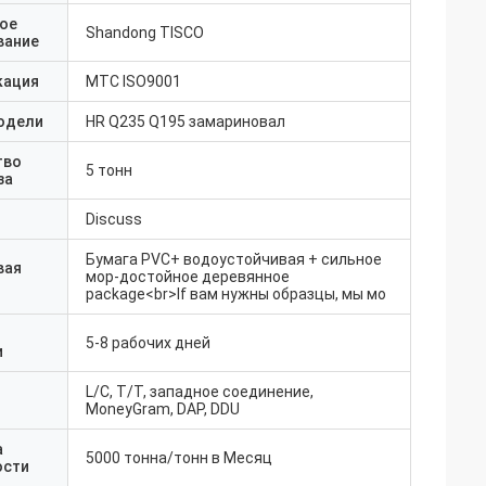
ое
Shandong TISCO
вание
кация
MTC ISO9001
одели
HR Q235 Q195 замариновал
тво
5 тонн
за
Discuss
Бумага PVC+ водоустойчивая + сильное
вая
мор-достойное деревянное
package<br>If вам нужны образцы, мы мо
5-8 рабочих дней
и
L/C, T/T, западное соединение,
MoneyGram, DAP, DDU
а
5000 тонна/тонн в Месяц
ости