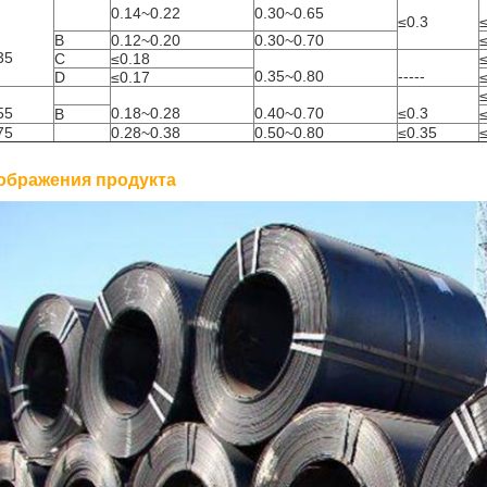
0.14~0.22
0.30~0.65
≤0.3
B
0.12~0.20
0.30~0.70
35
C
≤0.18
0.35~0.80
-----
D
≤0.17
55
0.18~0.28
0.40~0.70
≤0.3
B
75
0.28~0.38
0.50~0.80
≤0.35
ображения продукта