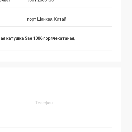
фикат
9001:2008 ISO
порт Шанхая, Китай
ая катушка Sae 1006 горячекатаная
,