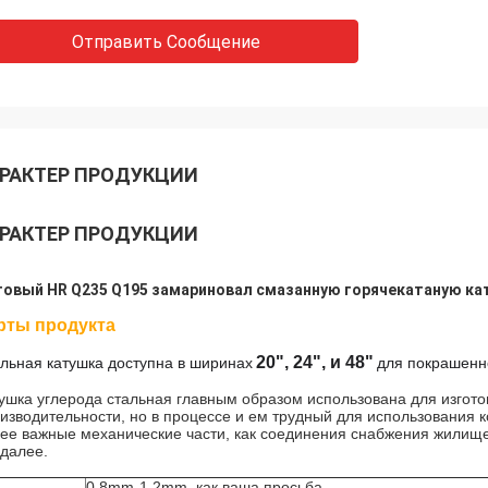
Отправить Сообщение
РАКТЕР ПРОДУКЦИИ
РАКТЕР ПРОДУКЦИИ
овый HR Q235 Q195 замариновал смазанную горячекатаную ка
рты продукта
20", 24", и 48"
льная катушка доступна в ширинах
для покрашенно
ушка углерода стальная главным образом использована для изгот
изводительности, но в процессе и ем трудный для использования 
ее важные механические части, как соединения снабжения жилище
 далее.
0.8mm-1.2mm, как ваша просьба