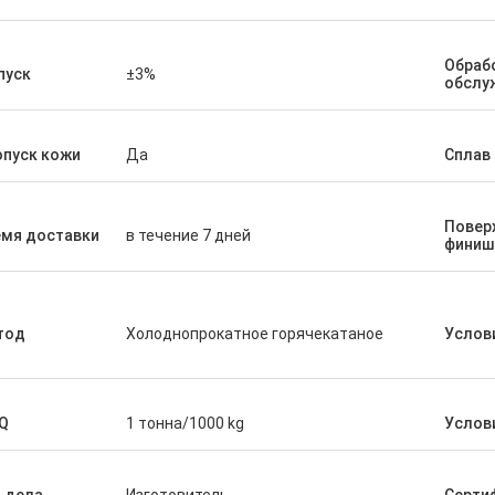
алось что я имело супер
Мы гордо для того чтобы сказ
от заказанн срочный. Как
удовлетворяем товары чего 
рения она знала наши
Обраб
приказали и это наш заказ вто
пуск
±3%
обслу
е требования к продукта
я спрашивая. Тщательно
те общаться с ей и этой
опуск кожи
Да
Сплав 
Повер
емя доставки
в течение 7 дней
финиш
тод
Холоднопрокатное горячекатаное
Услов
Q
1 тонна/1000 kg
Услов