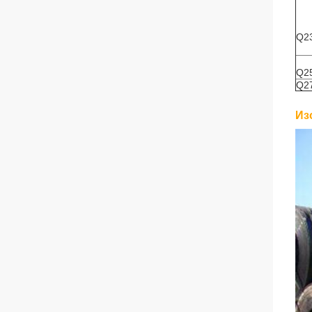
Q2
Q2
Q2
Из