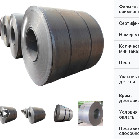
Фирменн
наимено
Сертифи
Номер м
Количес
мин зака
Цена
Упаковы
детали
Время
доставк
Условия
оплаты
Поставк
способн