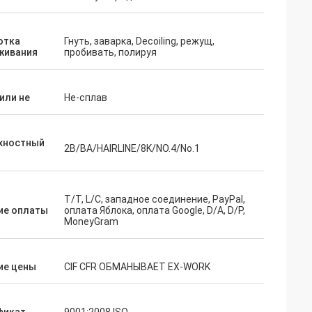
ать нас
мы
отка
Гнуть, заварка, Decoiling, режущ,
рого раза.
живания
пробивать, полируя
или не
Не-сплав
хностный
2B/BA/HAIRLINE/8K/NO.4/No.1
T/T, L/C, западное соединение, PayPal,
ие оплаты
оплата Яблока, оплата Google, D/A, D/P,
MoneyGram
ие цены
CIF CFR ОБМАНЫВАЕТ EX-WORK