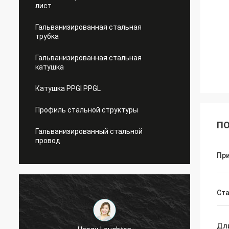
лист
Гальванизированная стальная
трубка
Гальванизированная стальная
катушка
Катушка PPGI PPGL
Профиль стальной структуры
ПО
Гальванизированный стальной
провод
Пр
Ст
Дл