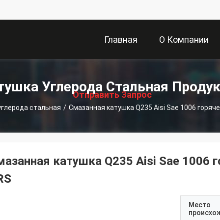
Главная
О Компании
描
Страница
述
тушка Углерода Стальная Проду
Отправить Запрос
углерода стальная
/
Смазанная катушка Q235 Aisi Sae 1006 горяч
мазанная катушка Q235 Aisi Sae 1006 
RS
Место
происхо