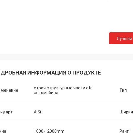
Лучшая
ДРОБНАЯ ИНФОРМАЦИЯ О ПРОДУКТЕ
строя структурные части etc
именение
Тип
автомобиля.
андарт
AiSi
Ширин
Hovig Аллан
Марк Galon
ина
1000-12000mm
Ранг