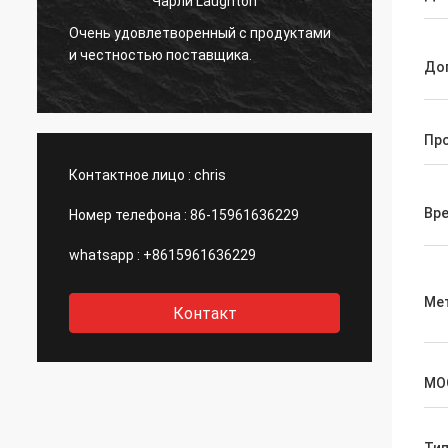
Чарли Laughton
Вивиан убежд
Очень удовлетворенный с продуктами
быстрый обор
и честностью поставщика.
клиент повто
До
специфически
даже без мен
порекомендуй
Пр
компанией.
Контактное лицо :
chris
Вр
Номер телефона :
86-15961636229
whatsapp :
+8615961636229
Ме
Контакт
MO