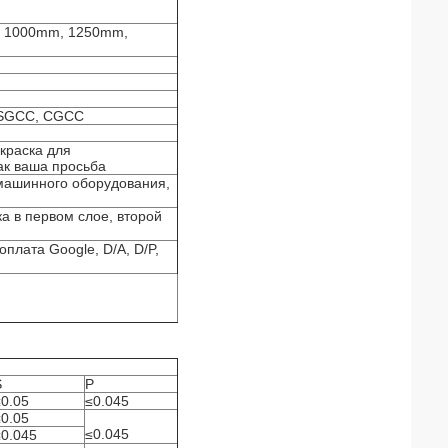
а 1000mm, 1250mm,
, SGCC, CGCC
краска для
ак ваша просьба
 машинного оборудования,
а в первом слое, второй
оплата Google, D/A, D/P,
S
P
≤0.05
≤0.045
≤0.05
≤0.045
≤0.045