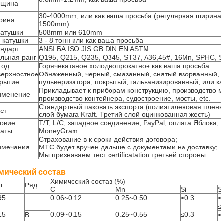
лщина
30-4000mm, или как ваша просьба (регулярная ширин
рина
1500mm)
катушки
508mm или 610mm
 катушки
3 - 8 тонн или как ваша просьба
андарт
ANSI БА ISO JIS GB DIN EN ASTM
льная ранг
Q195, Q215, Q235, Q345, ST37, A36,45#, 16Mn, SPHC
тод
Горячекатаное холоднопрокатное как ваша просьба
верхностное
Обнаженный, черный, смазанный, снятый взорванный, 
крытие
пульверизатора, покрытый, гальванизированный, или к
Прикладывает к приборам конструкцию, производство
именение
производство контейнера, судостроение, мосты, etc.
Стандартный паковать экспорта (полиэтиленовая пленк
ет
слой бумага Kraft. Третий слой оцинкованная жесть)
ловие
T/T, L/C, западное соединение, PayPal, оплата Яблока, 
латы
MoneyGram
Страхование в к сроки действия договора;
имечания
MTC будет вручен дальше с документами на доставку;
Мы признаваем тест certificatation третьей стороны.
мический состав
Химический состав (%)
г
Ряд
C
Mn
Si
95
0.06~0.12
0.25~0.50
≤0.3
15
0.09~0.15
0.25~0.55
≤0.3
B