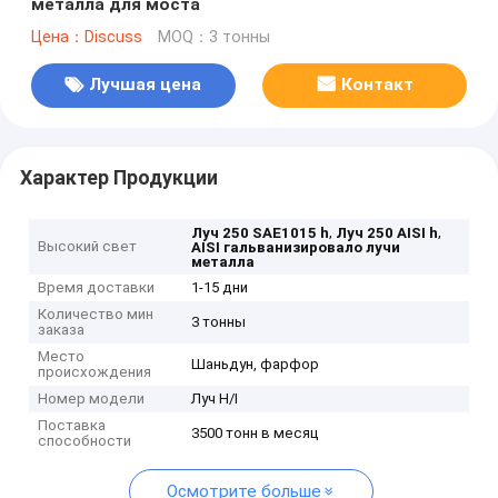
металла для моста
Цена：Discuss
MOQ：3 тонны
Лучшая цена
Контакт
Характер Продукции
,
,
Луч 250 SAE1015 h
Луч 250 AISI h
Высокий свет
AISI гальванизировало лучи
металла
Время доставки
1-15 дни
Количество мин
3 тонны
заказа
Место
Шаньдун, фарфор
происхождения
Номер модели
Луч H/I
Поставка
3500 тонн в месяц
способности
Осмотрите больше