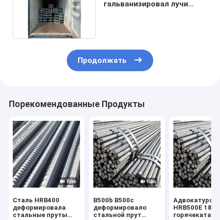
гальванизировал лучи
металла для моста
Продолжать
Порекомендованные Продукты
Сталь HRB400
B500b B500c
Адвокатура 
деформировала
деформировало
HRB500E 180
стальные пруты
стальной прут
горячекатана